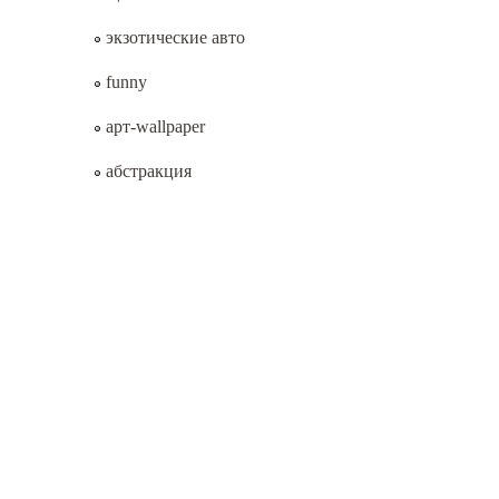
экзотические авто
funny
арт-wallpaper
абстракция