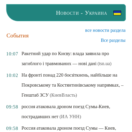
Новости - Украина
все новости раздела
События
Все разделы
Ракетний удар по Києву: влада заявила про
10:07
загиблого і травмованих — нові дані
(tsn.ua)
На фронті понад 220 боєзіткнень, найбільше на
10:02
Покровському та Костянтинівському напрямках, –
Генштаб ЗСУ
(КиевВласть)
россия атаковала дроном поезд Сумы-Киев,
09:58
пострадавших нет
(ИА УНН)
Россия атаковала дроном поезд Сумы — Киев,
09:58