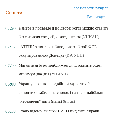
все новости раздела
События
Все разделы
Камера в подъезде и во дворе: когда можно ставить
07:50
без согласия соседей, а когда нельзя
(УНИАН)
"АТЕШ" заявил о наблюдении за базой ФСБ в
07:17
оккупированном Донецке
(ИА УНН)
Магнитная буря приближается: штормить будет
07:10
минимум два дня
(УНИАН)
Україну накриває подвійний удар стихії:
06:00
синоптики забили на сполох і назвали найбільш
"небезпечні" дати (мапа)
(tsn.ua)
Стало відомо, скільки НАТО виділить Україні
05:18