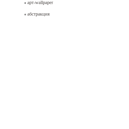
арт-wallpaper
абстракция