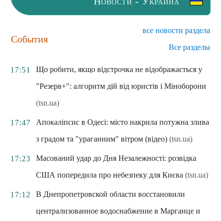
Новости - Украина
все новости раздела
События
Все разделы
Що робити, якщо відстрочка не відображається у
17:51
"Резерв+": алгоритм дій від юристів і Міноборони
(tsn.ua)
Апокаліпсис в Одесі: місто накрила потужна злива
17:47
з градом та "ураганним" вітром (відео)
(tsn.ua)
Масований удар до Дня Незалежності: розвідка
17:23
США попередила про небезпеку для Києва
(tsn.ua)
В Днепропетровской области восстановили
17:12
централизованное водоснабжение в Марганце и