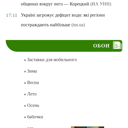
общинах вокруг него — Корецкий
(ИА УНН)
Україні загрожує дефіцит води: які регіони
17:11
постраждають найбільше
(tsn.ua)
ОБОИ
Заставки для мобильного
Зима
Весна
Лето
Осень
бабочки