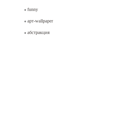
funny
арт-wallpaper
абстракция