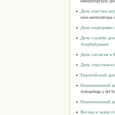
императорскую дин
День очистки вн
свои вентиляторы 
День подкормки 
День службы дох
Азербайджане
День согласия в
День счастливог
Европейский ден
Национальный де
Antropólogo y del So
Национальный д
Восход и заход с