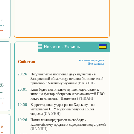
 →
 →
Новости - Украина
все новости раздела
События
Все разделы
20:26
Неоднократно насиловал двух падчериц - в
Запорожской области суд оставил без изменений
приговор 37-летнему мужчине
(ИА УНН)
26
20:01
Киев будет значительно лучше подготовлен к
 →
зиме, но фактор обстрелов и возможностей ПВО
никто не отменял, - Пантелеев
(УНИАН)
 →
19:50
Корректировал удары рф по Харькову - по
материалам СБУ мужчина получил 15 лет
тюрьмы
(ИА УНН)
19:26
Почти миллиард гривен за свободу -
Коломойскому продлили содержание под стражей
 и
(ИА УНН)