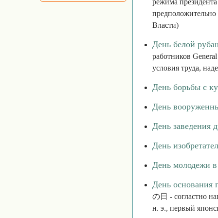
режима президента
предположительно 
Власти)
День белой руба
работников General
условия труда, над
День борьбы с к
День вооруженны
День заведения д
День изобретате
День молодежи в
День основания 
の日 - согластно нац
н. э., первый япон