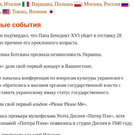
м
Италия
Варшава
Польша
Москва
Россия
,
;
,
;
,
;
А
Токио
Япония
;
,
ные события
н подтвердил, что Папа Бенедикт XVI уйдет в отставку 28
по причине его преклонного возраста.
блика Ботсвана признала независимость Украины.
es» дали свой первый концерт в Вашингтоне.
е началась конференция по вопросам культуры украинского
и обратились к высшим органам государственной власти с
тавить украинскому языку статус государственного.
ли свой первый альбом «Please Please Me».
лась премьера мультфильма Уолта Диснея «Питер Пэн», хотя
онажей «Питера Пэна» появились в студии Диснея в 1940 году.
 утвердили как герб Израиля.