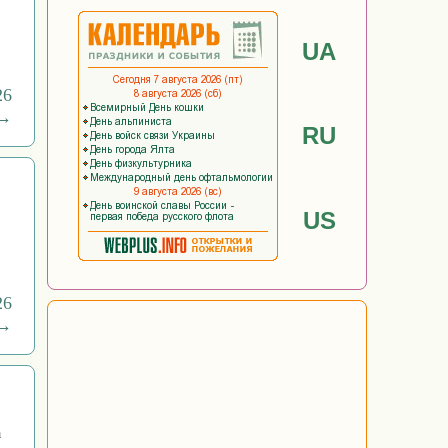
UA
26
 →
RU
US
26
 →
а