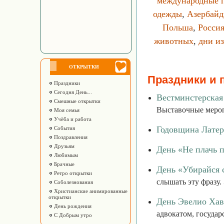
международные 
одежды
,
Азербай
Польша
,
Росси
животных
,
дни из
ОТКРЫТКИ
Праздники и 
Праздники
Сегодня День...
Вестминстерская
Смешные открытки
Выставочные меропр
Моя семья
Учёба и работа
Годовщина Латер
События
Поздравления
Друзьям
День «Не плачь 
Любимым
Брачные
День «Убирайся 
Ретро открытки
слышать эту фразу.
Соболезнования
Христианские анимированные
открытки
День Эвелио Хав
День рождения
адвокатом, госуда
С Добрым утро