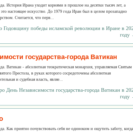
еда. История Ирана уходит корнями в прошлое на десятки тысяч лет, а
 это настоящее искусство. До 1979 года Иран был в целом прозападно
ством. Считается, что перв...
ро Годовщину победы исламской революции в Иране в 20
году
имости государства-города Ватикан
реда. Ватикан - абсолютная теократическая монархия, управляемая Святым
ятого Престола, в руках которого сосредоточены абсолютная
тельная и судебная власть, являе...
ро День Независимости государства-города Ватикан в 20
году
о
еда. Как приятно почувствовать себя не одиноким и ощутить заботу, когд