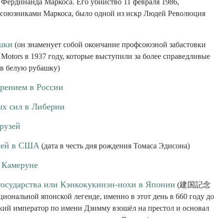
 Фердинанда Маркоса. Его убийство 11 февраля 1986,
союзниками Маркоса, было одной из искр Людей Революция
шки
(он знаменует собой окончание профсоюзной забастовки
 Motors в 1937 году, которые выступили за более справедливые
ев белую рубашку)
урением в России
х сил в Либерии
рузей
лей в США
(дата в честь дня рождения Томаса Эдисона)
 Камеруне
государства или Кэнкокукинэн-нохи в Японии
(建国記念
иональной японской легенде, именно в этот день в 660 году до
ский император по имени Дзимму взошёл на престол и основал