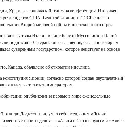
адии, Крым, завершилась Ялтинская конференция. Итоговая
стреча лидеров США, Великобритании и СССР с целью
окончания Второй мировой войны и послевоенного строя.
 правительством Италии в лице Бенито Муссолини и Папой
ыли подписаны Латеранские соглашения, согласно которым
ался суверенным государством, которое действует на основе
нто, Канада, объявлено об открытии инсулина.
а конституция Японии, согласно которой создан двухпалатный
овная власть осталась за императором.
икобритании опубликованы первые в мире еженедельные
з Лютвидж Доджсон придумал себе псевдоним «Льюис
е известные произведения — «Алиса в Стране чудес» и «Алиса