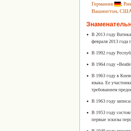
Германия
Ри
;
Вашингтон
СШ
,
Знаменатель
В 2013 году Ватика
февраля 2013 года 
В 1992 году Респу
В 1964 году «Beatl
В 1963 году в Киев
языка. Ее участник
требованием предос
В 1963 году записа
В 1953 году состоя
первые эскизы перс
В 1949 году менору