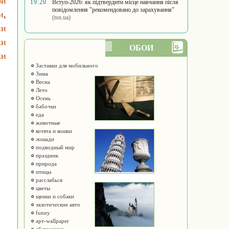
ой
19:20
Вступ-2026: як підтвердити місце навчання після
повідомлення "рекомендовано до зарахування"
и
,
(tsn.ua)
ни
ки
ОБОИ
ки
Заставки для мобильного
Зима
Весна
Лето
Осень
бабочки
еда
животные
котята и кошки
лошади
подводный мир
праздник
природа
птицы
расслабься
цветы
щенки и собаки
экзотические авто
funny
арт-wallpaper