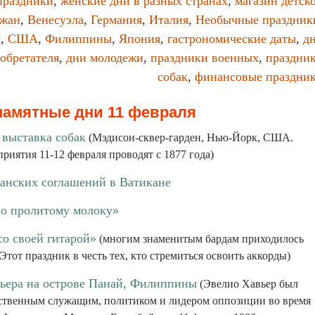
праздники
,
женские дни в разных странах
,
магазин детск
джан
,
Венесуэла
,
Германия
,
Италия
,
Необычные праздник
я
,
США
,
Филиппины
,
Япония
,
гастрономические даты
,
д
обретателя
,
дни молодежи
,
праздники военных
,
праздни
собак
,
финансовые праздни
памятные дни 11 февраля
 выставка собак
(Мэдисон-сквер-гарден, Нью-Йорк, США.
иятия 11-12 февраля проводят с 1877 года)
анских соглашений в Ватикане
по пролитому молоку»
со своей гитарой»
(многим знаменитым бардам приходилось
 Этот праздник в честь тех, кто стремиться освоить аккорды)
ьера на острове Панай, Филиппины
(Эвелио Хавьер был
рственным служащим, политиком и лидером оппозиции во время