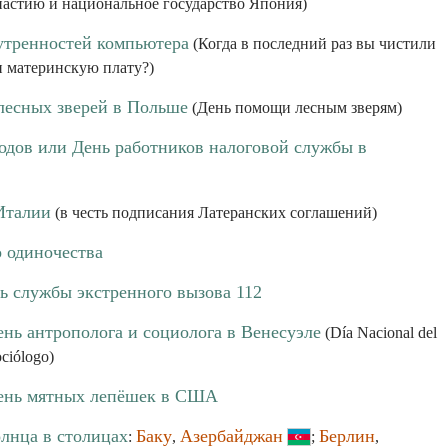
астию и национальное государство Япония)
утренностей компьютера
(Когда в последний раз вы чистили
и материнскую плату?)
лесных зверей в Польше
(День помощи лесным зверям)
одов или День работников налоговой службы в
 Италии
(в честь подписания Латеранских соглашений)
о одиночества
ь службы экстренного вызова 112
нь антрополога и социолога в Венесуэле
(Día Nacional del
ciólogo)
ень мятных лепёшек в США
олнца в столицах
Баку
Азербайджан
Берлин
:
,
;
,