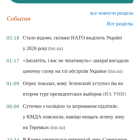
все новости раздела
События
Все разделы
Стало відомо, скільки НАТО виділить Україні
05:18
у 2026 році
(tsn.ua)
«Заплатіть, і вас не чіпатимуть»: шахраї вигадали
01:17
цинічну схему на тлі обстрілів України
(tsn.ua)
Опрос показал, кому Зеленский уступил бы во
01:09
втором туре президентских выборов
(ИА УНН)
Сутички з поліцією та затримання підлітків:
00:00
у КМДА пояснили, навіщо нищать зелену зону
на Теремках
(tsn.ua)
В Киеве завершился четвертый день Совещания
23:24