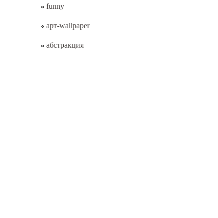
funny
арт-wallpaper
абстракция