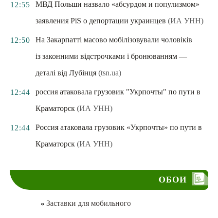
МВД Польши назвало «абсурдом и популизмом»
12:55
заявления PiS о депортации украинцев
(ИА УНН)
На Закарпатті масово мобілізовували чоловіків
12:50
із законними відстрочками і бронюванням —
деталі від Лубінця
(tsn.ua)
россия атаковала грузовик "Укрпочты" по пути в
12:44
Краматорск
(ИА УНН)
Россия атаковала грузовик «Укрпочты» по пути в
12:44
Краматорск
(ИА УНН)
ОБОИ
Заставки для мобильного