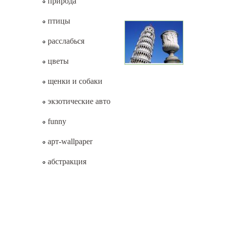
природа
птицы
расслабься
цветы
щенки и собаки
экзотические авто
funny
арт-wallpaper
абстракция