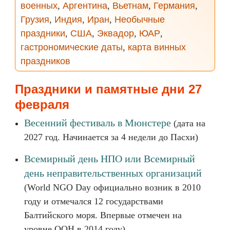
военных
,
Аргентина
,
Вьетнам
,
Германия
,
Грузия
,
Индия
,
Иран
,
Необычные
праздники
,
США
,
Эквадор
,
ЮАР
,
гастрономические даты
,
карта винных
праздников
Праздники и памятные дни 27
февраля
Весенний фестиваль в Мюнстере
(дата на
2027 год. Начинается за 4 недели до Пасхи)
Всемирный день НПО или Всемирный
день неправительственных организаций
(World NGO Day официально возник в 2010
году и отмечался 12 государствами
Балтийского моря. Впервые отмечен на
уровне ООН в 2014 году)