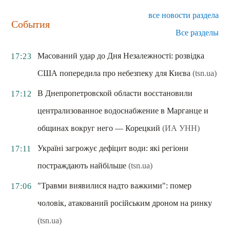
все новости раздела
События
Все разделы
Масований удар до Дня Незалежності: розвідка
17:23
США попередила про небезпеку для Києва
(tsn.ua)
В Днепропетровской области восстановили
17:12
централизованное водоснабжение в Марганце и
общинах вокруг него — Корецкий
(ИА УНН)
Україні загрожує дефіцит води: які регіони
17:11
постраждають найбільше
(tsn.ua)
"Травми виявилися надто важкими": помер
17:06
чоловік, атакований російським дроном на ринку
(tsn.ua)