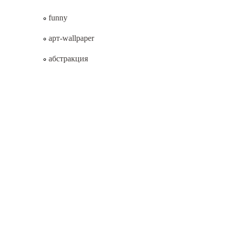
funny
арт-wallpaper
абстракция