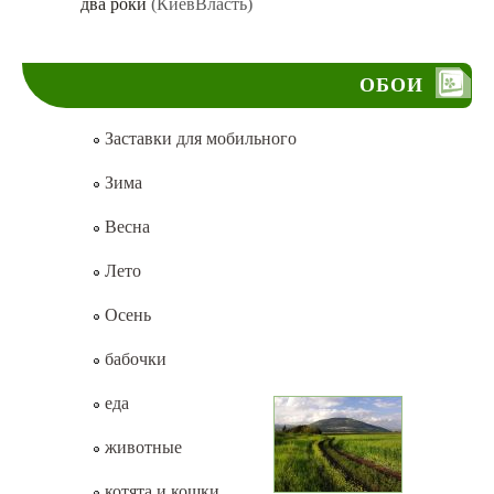
два роки
(КиевВласть)
ОБОИ
Заставки для мобильного
Зима
Весна
Лето
Осень
бабочки
еда
животные
котята и кошки