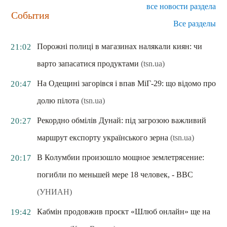
все новости раздела
События
Все разделы
Порожні полиці в магазинах налякали киян: чи
21:02
варто запасатися продуктами
(tsn.ua)
На Одещині загорівся і впав МіГ-29: що відомо про
20:47
долю пілота
(tsn.ua)
Рекордно обмілів Дунай: під загрозою важливий
20:27
маршрут експорту українського зерна
(tsn.ua)
В Колумбии произошло мощное землетрясение:
20:17
погибли по меньшей мере 18 человек, - ВВС
(УНИАН)
Кабмін продовжив проєкт «Шлюб онлайн» ще на
19:42