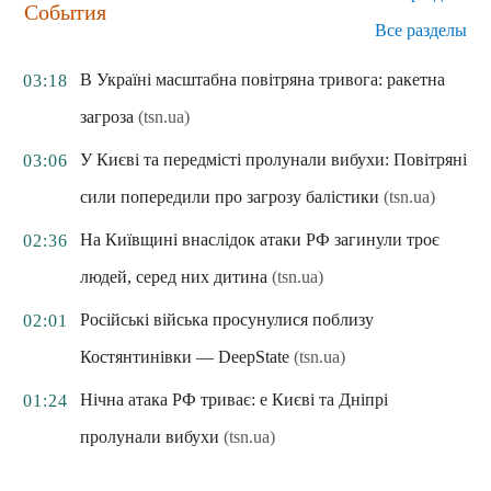
События
Все разделы
В Україні масштабна повітряна тривога: ракетна
03:18
загроза
(tsn.ua)
У Києві та передмісті пролунали вибухи: Повітряні
03:06
сили попередили про загрозу балістики
(tsn.ua)
На Київщині внаслідок атаки РФ загинули троє
02:36
людей, серед них дитина
(tsn.ua)
Російські війська просунулися поблизу
02:01
Костянтинівки — DeepState
(tsn.ua)
Нічна атака РФ триває: e Києві та Дніпрі
01:24
пролунали вибухи
(tsn.ua)