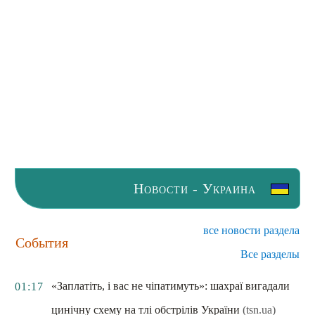
Новости - Украина
все новости раздела
События
Все разделы
«Заплатіть, і вас не чіпатимуть»: шахраї вигадали
01:17
цинічну схему на тлі обстрілів України
(tsn.ua)