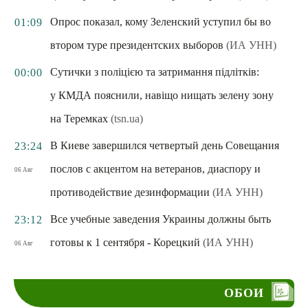
Опрос показал, кому Зеленский уступил бы во
01:09
втором туре президентских выборов
(ИА УНН)
Сутички з поліцією та затримання підлітків:
00:00
у КМДА пояснили, навіщо нищать зелену зону
на Теремках
(tsn.ua)
В Киеве завершился четвертый день Совещания
23:24
послов с акцентом на ветеранов, диаспору и
06 Авг
противодействие дезинформации
(ИА УНН)
Все учебные заведения Украины должны быть
23:12
готовы к 1 сентября - Корецкий
(ИА УНН)
06 Авг
ОБОИ