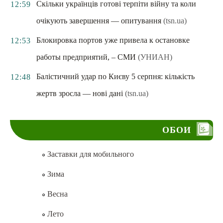
Скільки українців готові терпіти війну та коли
12:59
очікують завершення — опитування
(tsn.ua)
Блокировка портов уже привела к остановке
12:53
работы предприятий, – СМИ
(УНИАН)
Балістичний удар по Києву 5 серпня: кількість
12:48
жертв зросла — нові дані
(tsn.ua)
ОБОИ
Заставки для мобильного
Зима
Весна
Лето