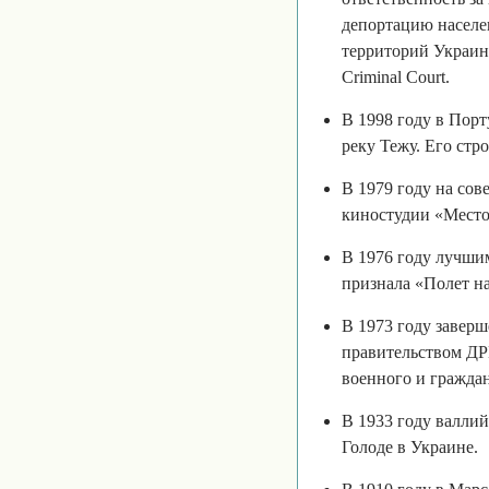
депортацию населе
территорий Украины
Criminal Court.
В 1998 году в Порт
реку Тежу. Его стр
В 1979 году на сов
киностудии «Место 
В 1976 году лучши
признала «Полет н
В 1973 году завер
правительством ДРВ
военного и гражда
В 1933 году валли
Голоде в Украине.