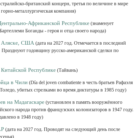
стралийско-британский концерн, третья по величине в мире
 горно-металлургическая компания)
Центрально-Африканской Республике
(знаменует
артеллеми Боганды - героя и отца своего народа)
а Аляске, США
(дата на 2027 год. Отмечается в последний
. Празднуют годовщину русско-американской сделки по
 Китайской Республике
(Тайвань)
ойца в Чили
(Día del joven combatiente в честь братьев Рафаэля
Толедо, убитых стрелками во время диктатуры в 1985 году)
оев на Мадагаскаре
(установлен в память вооружённого
йского народа против французских колонизаторов в 1947 году.
авлено в 1948 году)
АР
(дата на 2027 год. Проводят на следующий день после
сенья)