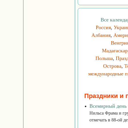
Все календа
Россия
,
Украи
Албания
,
Амери
Венгри
Мадагаскар
Польша
,
Праз
Острова
,
Т
международные п
Праздники и 
Всемирный день
Нильса Фрама и гр
отмечать в 88-ой д