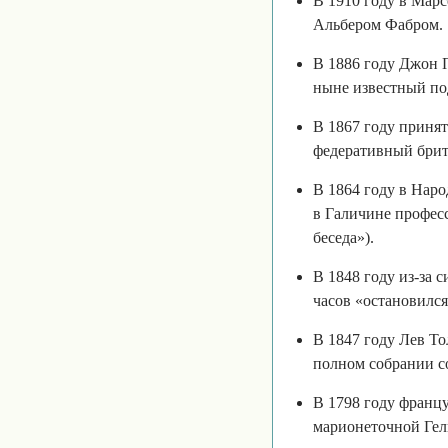
В 1910 году в Мар
Альбером Фабром.
В 1886 году Джон 
ныне известный под
В 1867 году принят
федеративный бри
В 1864 году в Наро
в Галичине профес
беседа»).
В 1848 году из-за 
часов «остановилс
В 1847 году Лев То
полном собрании с
В 1798 году франц
марионеточной Гел