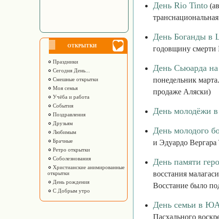
День Rio Tinto
(ав
транснациональная
День Боганды в 
ОТКРЫТКИ
годовщину смерти Б
Праздники
День Сьюарда н
Сегодня День...
понедельник марта
Смешные открытки
Моя семья
продаже Аляски)
Учёба и работа
События
День молодёжи в
Поздравления
Друзьям
День молодого б
Любимым
Брачные
и Эдуардо Вергара 
Ретро открытки
Соболезнования
День памяти гер
Христианские анимированные
восстания малагаси
открытки
День рождения
Восстание было под
С Добрым утро
День семьи в Ю
Пасхального воскре