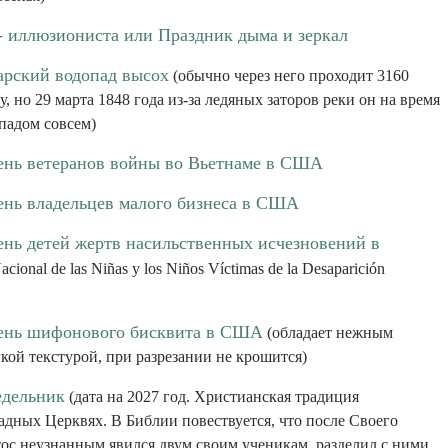
- иллюзиониста или Праздник дыма и зеркал
гарский водопад высох
(обычно через него проходит 3160
, но 29 марта 1848 года из-за ледяных заторов реки он на время
падом совсем)
нь ветеранов войны во Вьетнаме в США
нь владельцев малого бизнеса в США
нь детей жертв насильственных исчезновений в
cional de las Niñas y los Niños Víctimas de la Desaparición
ень шифонового бисквита в США
(обладает нежным
кой текстурой, при разрезании не крошится)
едельник
(дата на 2027 год. Христианская традиция
адных Церквях. В Библии повествуется, что после Своего
тос неузнанным явился двум своим ученикам, разделил с ними