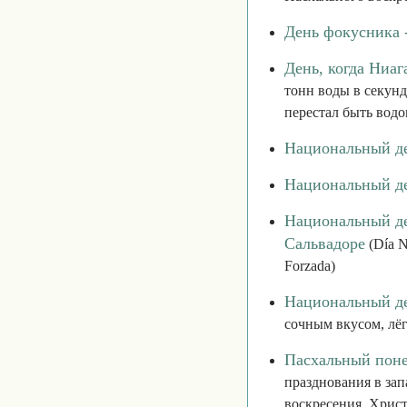
День фокусника 
День, когда Ниа
тонн воды в секунду
перестал быть водо
Национальный де
Национальный де
Национальный де
Сальвадоре
(Día Na
Forzada)
Национальный д
сочным вкусом, лёг
Пасхальный пон
празднования в зап
воскресения, Хрис