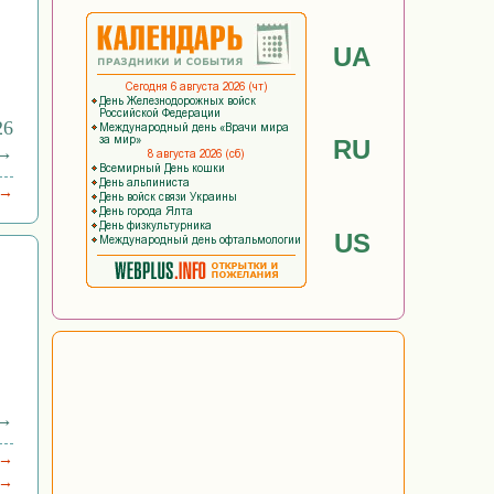
UA
26
RU
 →
 →
US
 →
 →
 →