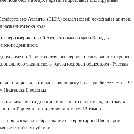
селе поднялся в воздух первый гидроплан, пилотируемый
Пембертон из Атланты (США) создал новый лечебный напиток,
 названием кока-кола.
 Североамериканский Акт, которым создана Канада -
танский доминион.
дном доме во Львове состоялось первое представление первого
сионального украинского театра (основан обществом «Русская
сильных морозов, которые сковали реку Ниагара, более чем на 30
я» Ниагарский водопад.
лстой начал вести дневник и делал это всю жизнь, поэтому в
очинений дневники писателя занимают 13 томов.
узы провозгласили образование на территории Швейцарии
ьветической Республики.