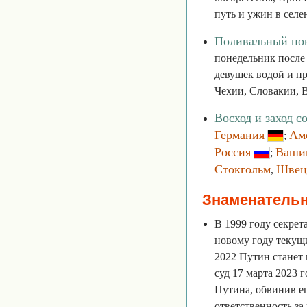
путь и ужин в селе
Поливальный по
понедельник после
девушек водой и п
Чехии, Словакии, 
Восход и заход с
Германия
Ам
;
Россия
Ваши
;
Стокгольм
Швец
,
Знаменатель
В 1999 году секрет
новому году текущи
2022 Путин стане
суд 17 марта 2023 
Путина, обвинив ег
ответственность з