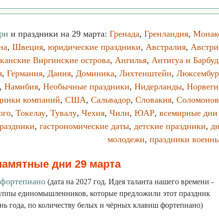
ри
и праздники на 29 марта:
Гренада
,
Гренландия
,
Монак
на
,
Швеция
,
юридические праздники
,
Австралия
,
Австри
канские Виргинские острова
,
Ангилья
,
Антигуа и Барбуд
я
,
Германия
,
Дания
,
Доминика
,
Лихтенштейн
,
Люксембур
,
Намибия
,
Необычные праздники
,
Нидерланды
,
Норвеги
дники компаний
,
США
,
Сальвадор
,
Словакия
,
Соломоно
ого
,
Токелау
,
Тувалу
,
Чехия
,
Чили
,
ЮАР
,
всемирные дни
раздники
,
гастрономические даты
,
детские праздники
,
д
молодежи
,
праздники военн
памятные дни 29 марта
 фортепиано
(дата на 2027 год. Идея таланта нашего времени -
уппы единомышленников, которые предложили этот праздник
ень года, по количеству белых и чёрных клавиш фортепиано)