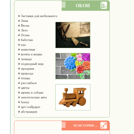
ОБОИ
Заставки для мобильного
Зима
Весна
Лето
Осень
бабочки
еда
животные
котята и кошки
лошади
подводный мир
праздник
природа
птицы
расслабься
цветы
щенки и собаки
экзотические авто
funny
арт-wallpaper
абстракция
ИЗ ИСТОРИИ ...