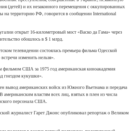
ния (детей) и их незаконного перемещения с оккупированных
 на территорию РФ, говорится в сообщении International
угалии открыт 16-километровый мост «Васко да Гама» через
оительство обошлось в $ 1 млрд.
етском телевидении состоялась премьера фильма Одесской
встречи изменить нельзя».
м фильмом США за 1975 год американская киноакадемия
ад гнездом кукушки».
шен вывод американских войск из Южного Вьетнама и передача
 американским властям всех лиц, взятых в плен из числа
нского персонала США.
йский журналист Гарет Джонс опубликовал репортаж о Великом