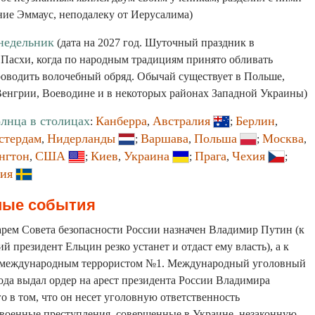
ние Эммаус, неподалеку от Иерусалима)
недельник
(дата на 2027 год. Шуточный праздник в
 Пасхи, когда по народным традициям принято обливать
роводить волочебный обряд. Обычай существует в Польше,
Венгрии, Воеводине и в некоторых районах Западной Украины)
олнца в столицах
Канберра
Австралия
Берлин
:
,
;
,
стердам
Нидерланды
Варшава
Польша
Москва
,
;
,
;
,
нгтон
США
Киев
Украина
Прага
Чехия
,
;
,
;
,
;
ия
ные события
арем Совета безопасности России назначен Владимир Путин (к
й президент Ельцин резко устанет и отдаст ему власть), а к
т международным террористом №1. Международный уголовный
года выдал ордер на арест президента России Владимира
о в том, что он несет уголовную ответственность
а военные преступления, совершенные в Украине, незаконную