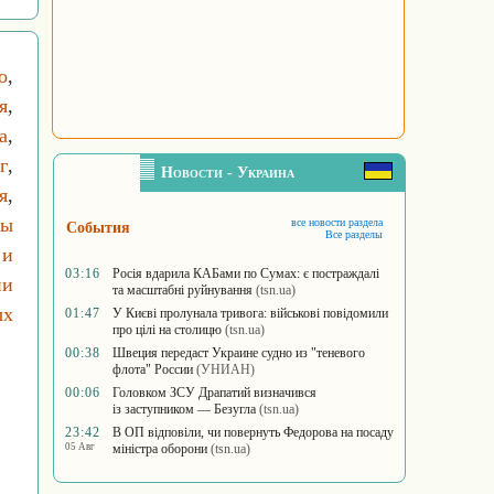
о
,
я
,
а
,
г
,
Новости - Украина
я
,
вы
все новости раздела
События
Все разделы
 и
03:16
Росія вдарила КАБами по Сумах: є постраждалі
ни
та масштабні руйнування
(tsn.ua)
ых
01:47
У Києві пролунала тривога: військові повідомили
про цілі на столицю
(tsn.ua)
00:38
Швеция передаст Украине судно из "теневого
флота" России
(УНИАН)
00:06
Головком ЗСУ Драпатий визначився
із заступником — Безугла
(tsn.ua)
23:42
В ОП відповіли, чи повернуть Федорова на посаду
05 Авг
міністра оборони
(tsn.ua)