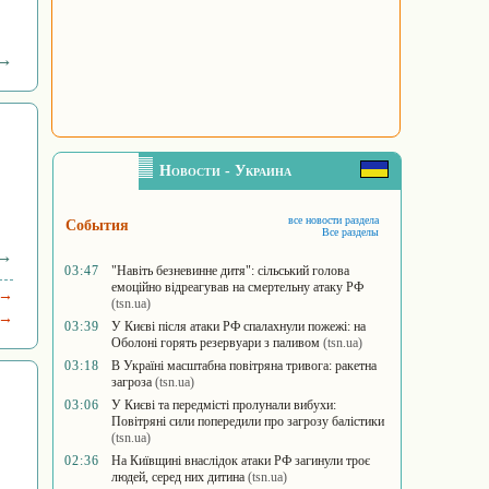
 →
Новости - Украина
все новости раздела
События
Все разделы
 →
03:47
"Навіть безневинне дитя": сільський голова
емоційно відреагував на смертельну атаку РФ
 →
(tsn.ua)
 →
03:39
У Києві після атаки РФ спалахнули пожежі: на
Оболоні горять резервуари з паливом
(tsn.ua)
03:18
В Україні масштабна повітряна тривога: ракетна
загроза
(tsn.ua)
03:06
У Києві та передмісті пролунали вибухи:
Повітряні сили попередили про загрозу балістики
(tsn.ua)
02:36
На Київщині внаслідок атаки РФ загинули троє
людей, серед них дитина
(tsn.ua)