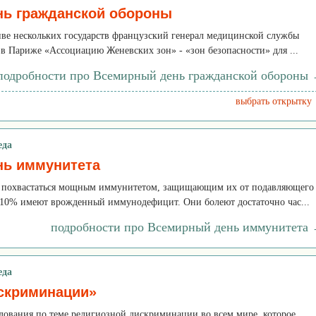
ь гражданской обороны
иве нескольких государств французский генерал медицинской службы
в Париже «Ассоциацию Женевских зон» - «зон безопасности» для ...
подробности про Всемирный день гражданской обороны
выбрать открытку
еда
нь иммунитета
т похвастаться мощным иммунитетом, защищающим их от подавляющего
 10% имеют врожденный иммунодефицит. Они болеют достаточно час...
подробности про Всемирный день иммунитета
еда
скриминации»
дования по теме религиозной дискриминации во всем мире, которое