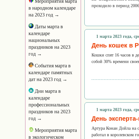
Мероприятия марта
проходило в период 2006
в народном календаре
на 2023 год →
Даты марта в
календаре
1 марта 2023 года, ср
национальных
День кошек в 
праздников на 2023
год →
Кошки спят 16 часов в д
собой 30% времени своег
События марта в
календаре памятных
дат на 2023 год →
Дни марта в
календаре
профессиональных
1 марта 2023 года, ср
праздников на 2023
День эксперта
год →
Артура Конан Дойла на 
Мероприятия марта
работал в королевском г
в экологическом