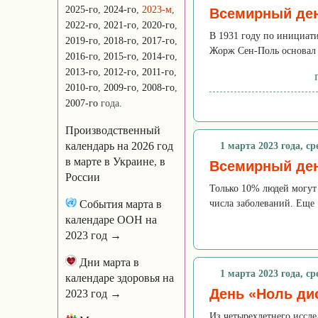
2025-го
,
2024-го
,
2023-м
,
Всемирный ден
2022-го
,
2021-го
,
2020-го
,
В 1931 году по инициат
2019-го
,
2018-го
,
2017-го
,
Жорж Сен-Поль основал 
2016-го
,
2015-го
,
2014-го
,
2013-го
,
2012-го
,
2011-го
,
2010-го
,
2009-го
,
2008-го
,
2007-го
года.
Производственный
календарь на 2026 год
1 марта 2023 года, ср
в марте
в Украине
,
в
Всемирный де
России
Только 10% людей могу
События марта в
числа заболеваний. Еще
календаре ООН на
2023 год →
Дни марта в
1 марта 2023 года, ср
календаре здоровья на
День «Ноль ди
2023 год →
Из четырехлетнего иссле