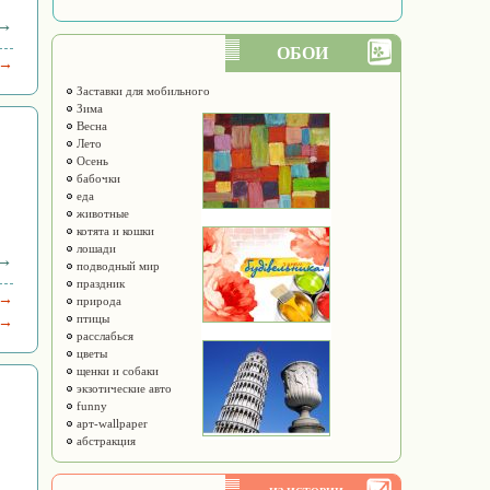
 →
ОБОИ
 →
Заставки для мобильного
Зима
Весна
Лето
Осень
бабочки
еда
животные
котята и кошки
лошади
 →
подводный мир
праздник
 →
природа
птицы
 →
расслабься
цветы
щенки и собаки
экзотические авто
funny
арт-wallpaper
абстракция