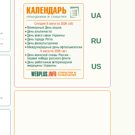
UA
 →
RU
 →
US
 →