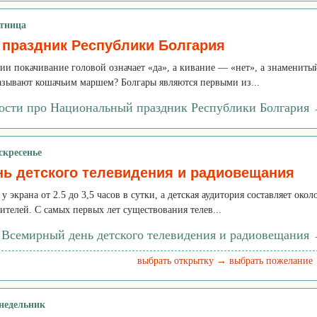
ятница
праздник Республики Болгария
рии покачивание головой означает «да», а кивание — «нет», а знамениты
называют кошачьим маршем? Болгары являются первыми из...
ости про Национальный праздник Республики Болгария
скресенье
ь детского телевидения и радиовещания
у экрана от 2.5 до 3,5 часов в сутки, а детская аудитория составляет окол
рителей. С самых первых лет существования телев...
 Всемирный день детского телевидения и радиовещания
выбрать открытку →
выбрать пожелание
онедельник