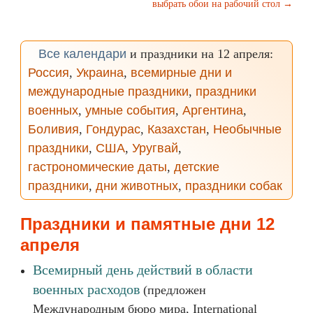
выбрать обои на рабочий стол →
Все календари
и праздники на 12 апреля:
Россия
,
Украина
,
всемирные дни и
международные праздники
,
праздники
военных
,
умные события
,
Аргентина
,
Боливия
,
Гондурас
,
Казахстан
,
Необычные
праздники
,
США
,
Уругвай
,
гастрономические даты
,
детские
праздники
,
дни животных
,
праздники собак
Праздники и памятные дни 12
апреля
Всемирный день действий в области
военных расходов
(предложен
Международным бюро мира, International