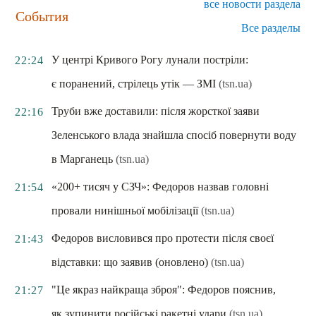
все новости раздела
События
Все разделы
У центрі Кривого Рогу лунали постріли:
22:24
є поранений, стрілець утік — ЗМІ
(tsn.ua)
Труби вже доставили: після жорсткої заяви
22:16
Зеленського влада знайшла спосіб повернути воду
в Марганець
(tsn.ua)
«200+ тисяч у СЗЧ»: Федоров назвав головні
21:54
провали нинішньої мобілізації
(tsn.ua)
Федоров висловився про протести після своєї
21:43
відставки: що заявив (оновлено)
(tsn.ua)
"Це якраз найкраща зброя": Федоров пояснив,
21:27
як зупинити російські ракетні удари
(tsn.ua)