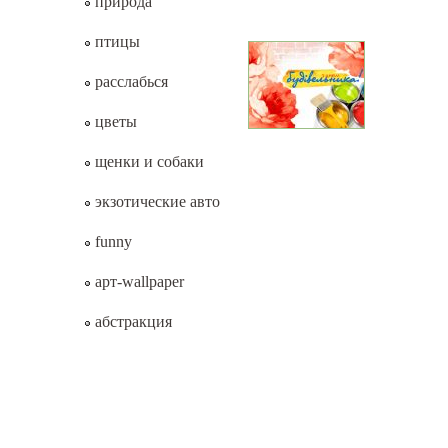
природа
птицы
расслабься
цветы
щенки и собаки
экзотические авто
funny
арт-wallpaper
абстракция