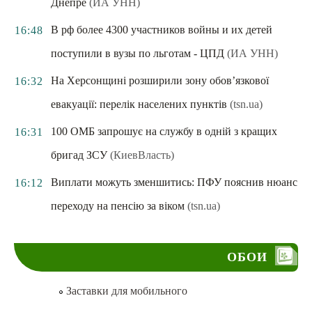
Днепре
(ИА УНН)
В рф более 4300 участников войны и их детей
16:48
поступили в вузы по льготам - ЦПД
(ИА УНН)
На Херсонщині розширили зону обов’язкової
16:32
евакуації: перелік населених пунктів
(tsn.ua)
100 ОМБ запрошує на службу в одній з кращих
16:31
бригад ЗСУ
(КиевВласть)
Виплати можуть зменшитись: ПФУ пояснив нюанс
16:12
переходу на пенсію за віком
(tsn.ua)
ОБОИ
Заставки для мобильного