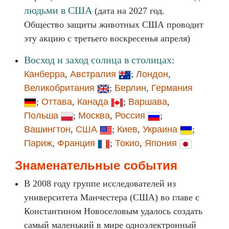
людьми в США
(дата на 2027 год.
Общество защиты животных США проводит
эту акцию с третьего воскресенья апреля)
Восход и заход солнца в столицах
:
Канберра
,
Австралия
;
Лондон
,
Великобритания
;
Берлин
,
Германия
;
Оттава
,
Канада
;
Варшава
,
Польша
;
Москва
,
Россия
;
Вашингтон
,
США
;
Киев
,
Украина
;
Париж
,
Франция
;
Токио
,
Япония
Знаменательные события
В 2008 году группе исследователей из
университета Манчестера (США) во главе с
Константином Новоселовым удалось создать
самый маленький в мире одноэлектронный