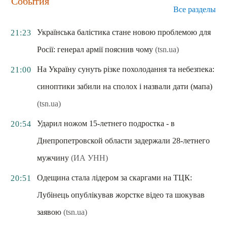
События
Все разделы
Українська балістика стане новою проблемою для
21:23
Росії: генерал армії пояснив чому
(tsn.ua)
На Україну сунуть різке похолодання та небезпека:
21:00
синоптики забили на сполох і назвали дати (мапа)
(tsn.ua)
Ударил ножом 15-летнего подростка - в
20:54
Днепропетровской области задержали 28-летнего
мужчину
(ИА УНН)
Одещина стала лідером за скаргами на ТЦК:
20:51
Лубінець опублікував жорстке відео та шокував
заявою
(tsn.ua)