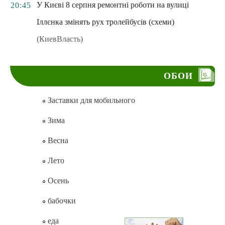
У Києві 8 серпня ремонтні роботи на вулиці
20:45
Іллєнка змінять рух тролейбусів (схеми)
(КиевВласть)
ОБОИ
Заставки для мобильного
Зима
Весна
Лето
Осень
бабочки
еда