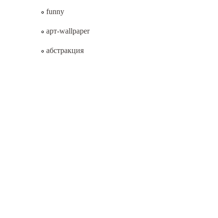
funny
арт-wallpaper
абстракция