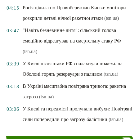
Росія цілила по Правобережжю Києва: монітори
04:15
розкрили деталі нічної ракетної атаки
(tsn.ua)
"Навіть безневинне дитя": сільський голова
03:47
емоційно відреагував на смертельну атаку РФ
(tsn.ua)
У Києві після атаки РФ спалахнули пожежі: на
03:39
Оболоні горять резервуари з паливом
(tsn.ua)
В Україні масштабна повітряна тривога: ракетна
03:18
загроза
(tsn.ua)
У Києві та передмісті пролунали вибухи: Повітряні
03:06
сили попередили про загрозу балістики
(tsn.ua)