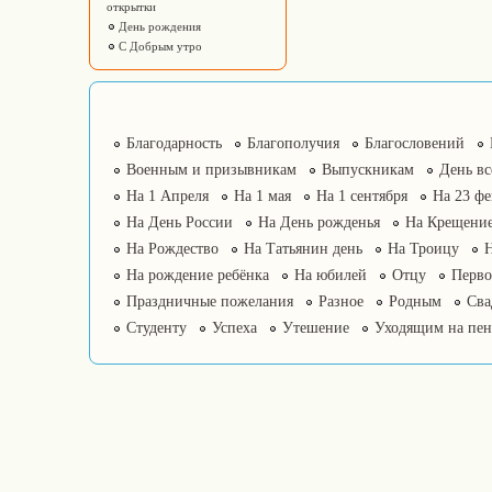
открытки
День рождения
С Добрым утро
Благодарность
Благополучия
Благословений
Военным и призывникам
Выпускникам
День в
На 1 Апреля
На 1 мая
На 1 сентября
На 23 фе
На День России
На День рожденья
На Крещение
На Рождество
На Татьянин день
На Троицу
На рождение ребёнка
На юбилей
Отцу
Перво
Праздничные пожелания
Разное
Родным
Сва
Студенту
Успеха
Утешение
Уходящим на пе