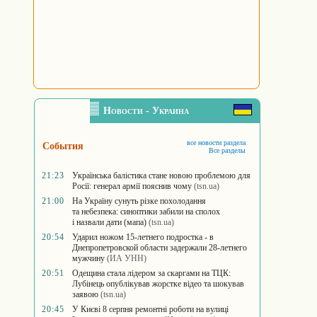
Новости - Украина
все новости раздела
События
Все разделы
21:23
Українська балістика стане новою проблемою для
Росії: генерал армії пояснив чому
(tsn.ua)
21:00
На Україну сунуть різке похолодання
та небезпека: синоптики забили на сполох
і назвали дати (мапа)
(tsn.ua)
20:54
Ударил ножом 15-летнего подростка - в
Днепропетровской области задержали 28-летнего
мужчину
(ИА УНН)
20:51
Одещина стала лідером за скаргами на ТЦК:
Лубінець опублікував жорстке відео та шокував
заявою
(tsn.ua)
20:45
У Києві 8 серпня ремонтні роботи на вулиці