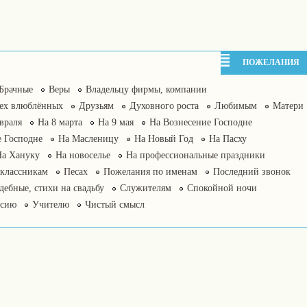
ПОЖЕЛАНИЯ
Брачные
Веры
Владельцу фирмы, компании
сех влюблённых
Друзьям
Духовного роста
Любимым
Матери
враля
На 8 марта
На 9 мая
На Вознесение Господне
 Господне
На Масленицу
На Новый Год
На Пасху
На Хануку
На новоселье
На профессиональные праздники
классникам
Песах
Пожелания по именам
Последний звонок
дебные, стихи на свадьбу
Служителям
Спокойной ночи
нсию
Учителю
Чистый смысл