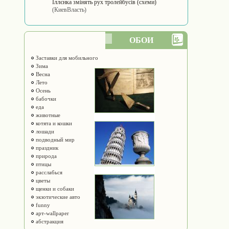
Іллєнка змінять рух тролейбусів (схеми)
(КиевВласть)
ОБОИ
Заставки для мобильного
Зима
Весна
Лето
Осень
бабочки
еда
животные
котята и кошки
лошади
подводный мир
праздник
природа
птицы
расслабься
цветы
щенки и собаки
экзотические авто
funny
арт-wallpaper
абстракция