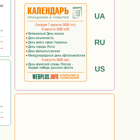
ых
UA
 →
RU
 →
 →
US
 →
 →