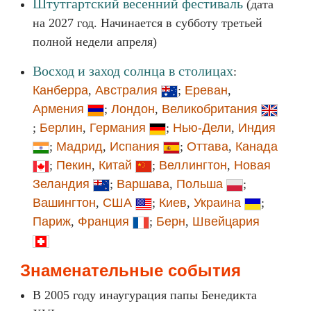
Штутгартский весенний фестиваль
(дата
на 2027 год. Начинается в субботу третьей
полной недели апреля)
Восход и заход солнца в столицах
:
Канберра
,
Австралия
;
Ереван
,
Армения
;
Лондон
,
Великобритания
;
Берлин
,
Германия
;
Нью-Дели
,
Индия
;
Мадрид
,
Испания
;
Оттава
,
Канада
;
Пекин
,
Китай
;
Веллингтон
,
Новая
Зеландия
;
Варшава
,
Польша
;
Вашингтон
,
США
;
Киев
,
Украина
;
Париж
,
Франция
;
Берн
,
Швейцария
Знаменательные события
В 2005 году инаугурация папы Бенедикта