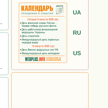
UA
 →
RU
US
 →