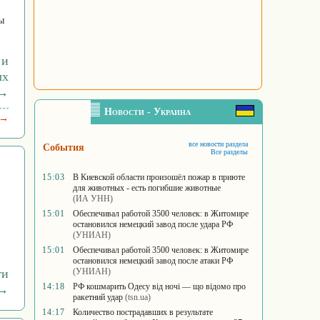
ы
 и
ых
 →
Новости - Украина
 →
все новости раздела
События
Все разделы
15:03
В Киевской области произошёл пожар в приюте
для животных - есть погибшие животные
(ИА УНН)
15:01
Обеспечивал работой 3500 человек: в Житомире
остановился немецкий завод после удара РФ
(УНИАН)
15:01
Обеспечивал работой 3500 человек: в Житомире
остановился немецкий завод после атаки РФ
ти
(УНИАН)
14:18
РФ кошмарить Одесу від ночі — що відомо про
 →
ракетний удар
(tsn.ua)
14:17
Количество пострадавших в результате