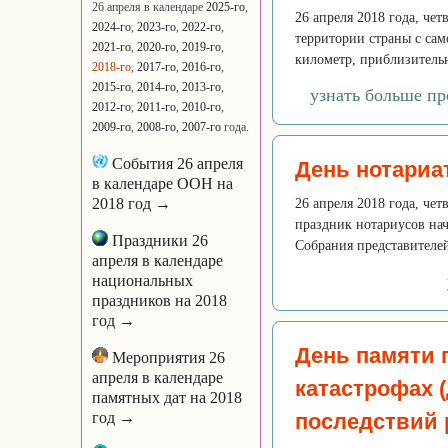
26 апреля в календаре
2025-го
,
26 апреля 2018 года, че
2024-го
,
2023-го
,
2022-го
,
территории страны с са
2021-го
,
2020-го
,
2019-го
,
километр, приблизительн
2018-го
,
2017-го
,
2016-го
,
2015-го
,
2014-го
,
2013-го
,
узнать больше п
2012-го
,
2011-го
,
2010-го
,
2009-го
,
2008-го
,
2007-го
года.
События 26 апреля
День нотариа
в календаре ООН на
2018 год →
26 апреля 2018 года, че
праздник нотариусов нач
Праздники 26
Собрания представителей
апреля в календаре
национальных
праздников на 2018
год →
День памяти 
Мероприятия 26
апреля в календаре
катастрофах 
памятных дат на 2018
год →
последствий 