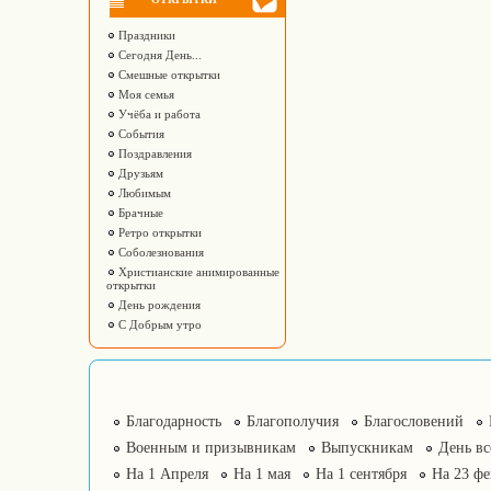
Праздники
Сегодня День...
Смешные открытки
Моя семья
Учёба и работа
События
Поздравления
Друзьям
Любимым
Брачные
Ретро открытки
Соболезнования
Христианские анимированные
открытки
День рождения
С Добрым утро
Благодарность
Благополучия
Благословений
Военным и призывникам
Выпускникам
День в
На 1 Апреля
На 1 мая
На 1 сентября
На 23 фе