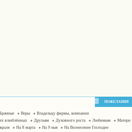
ПОЖЕЛАНИЯ
Брачные
Веры
Владельцу фирмы, компании
сех влюблённых
Друзьям
Духовного роста
Любимым
Матери
враля
На 8 марта
На 9 мая
На Вознесение Господне