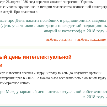
верг. 26 апреля 1986 года первенец атомной энергетики Украины,
ла символом крупнейшей в истории человечества техногенной катастроф
в людей. При плановом о...
льше про День памяти погибших в радиационных авариях
 (День участников ликвидации последствий радиационн
аварий и катастроф) в 2018 году
выбрать открытку →
выбрать пожелание
ый день интеллектуальной
и
верг. Известная песенка «Happy Birthday to You» до недавнего времени
 авторских прав в США. Её можно было бесплатно петь в обычном кругу
коммерческое исполь...
про Международный день интеллектуальной собственнос
в 2018 году