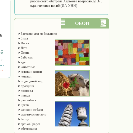
российского обстрела Харькова возросло до 37,
один человек погиб
(ИА УНН)
ОБОИ
Заставки для мобильного
86
Зима
Весна
Лето
ой
Осень
бабочки
 →
еда
животные
 →
котята и кошки
лошади
подводный мир
праздник
природа
птицы
расслабься
цветы
щенки и собаки
экзотические авто
funny
арт-wallpaper
абстракция