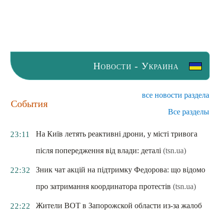
Новости - Украина
все новости раздела
События
Все разделы
На Київ летять реактивні дрони, у місті тривога
23:11
після попередження від влади: деталі
(tsn.ua)
Зник чат акцій на підтримку Федорова: що відомо
22:32
про затримання координатора протестів
(tsn.ua)
Жители ВОТ в Запорожской области из-за жалоб
22:22