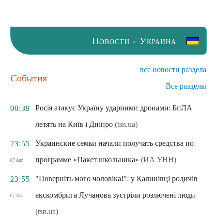
Новости - Украина
все новости раздела
События
Все разделы
Росія атакує Україну ударними дронами: БпЛА
00:39
летять на Київ і Дніпро
(tsn.ua)
Украинские семьи начали получать средства по
23:55
программе «Пакет школьника»
(ИА УНН)
07 Авг
"Поверніть мого чоловіка!": у Калинівці родичів
23:55
екскомбрига Лучанова зустріли розлючені люди
07 Авг
(tsn.ua)