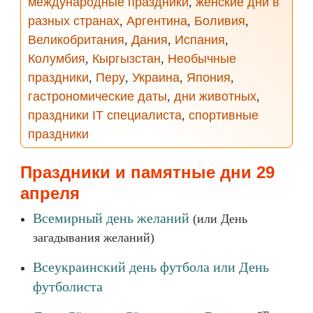
международные праздники
,
женские дни в
разных странах
,
Аргентина
,
Боливия
,
Великобритания
,
Дания
,
Испания
,
Колумбия
,
Кыргызстан
,
Необычные
праздники
,
Перу
,
Украина
,
Япония
,
гастрономические даты
,
дни животных
,
праздники IT специалиста
,
спортивные
праздники
Праздники и памятные дни 29
апреля
Всемирный день желаний
(или День
загадывания желаний)
Всеукраинский день футбола или День
футболиста