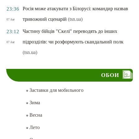
Росія може атакувати з Білорусі: командир назвав
23:36
тривожний сценарій
(tsn.ua)
07 Авг
Частину бійців "Скелі" переводять до інших
23:12
підрозділів: чи розформують скандальний полк
07 Авг
(tsn.ua)
ОБОИ
Заставки для мобильного
Зима
Весна
Лето