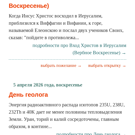
Воскресенье)
Когда Иисус Христос восходил в Иерусалим,
приблизился к Виффагии и Вифании, к горе,
называемой Елеонскою и послал двух учеников Своих,
сказав: "пойдите в противолежа...
подробности про Вход Христов в Иерусалим
(Вербное Воскресенье) →
выбрать пожелание →
выбрать открытку →
5 апреля 2026 года, воскресенье
День геолога
Энергия радиоактивного распада изотопов 235U, 238U,
232Th и 40K дает не менее половины тепловыделения
Земли. Уран, торий и калий сосредоточены, главным
образом, в контине...
подробности про День геолога →