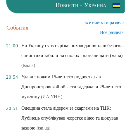
Новости - Украина
все новости раздела
События
Все разделы
На Україну сунуть різке похолодання та небезпека:
21:00
синоптики забили на сполох і назвали дати (мапа)
(tsn.ua)
Ударил ножом 15-летнего подростка - в
20:54
Днепропетровской области задержали 28-летнего
мужчину
(ИА УНН)
Одещина стала лідером за скаргами на ТЦК:
20:51
Лубінець опублікував жорстке відео та шокував
заявою
(tsn.ua)