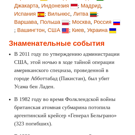
Джакарта
,
Индонезия
;
Мадрид
,
Испания
;
Вильнюс
,
Литва
;
Варшава
,
Польша
;
Москва
,
Россия
;
Вашингтон
,
США
;
Киев
,
Украина
Знаменательные события
В 2011 году по утверждению администрации
США, этой ночью в ходе тайной операции
американского спецназа, проведенной в
городе Абботтабад (Пакистан), был убит
Усама бен Ладен.
В 1982 году во время Фолклендской войны
британская атомная субмарина потопила
аргентинский крейсер «Генерал Бельграно»
(323 погибших).