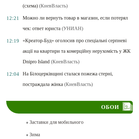
(схема)
(КиевВласть)
Можно ли вернуть товар в магазин, если потерял
12:21
чек: ответ юриста
(УНИАН)
«Креатор-Буд» оголосив про спеціальні серпневі
12:19
акції на квартири та комерційну нерухомість у ЖК
Dnipro Island
(КиевВласть)
На Білоцерківщині сталася пожежа стерні,
12:04
постраждала жінка
(КиевВласть)
ОБОИ
Заставки для мобильного
Зима