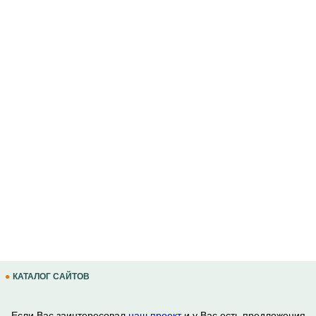
КАТАЛОГ САЙТОВ
Если Вас заинтересовал
наш проект
и у Вас есть предложения