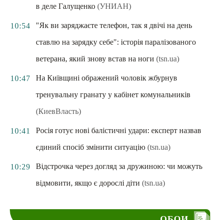
в деле Галущенко
(УНИАН)
"Як ви заряджаєте телефон, так я двічі на день
10:54
ставлю на зарядку себе": історія паралізованого
ветерана, який знову встав на ноги
(tsn.ua)
На Київщині ображений чоловік жбурнув
10:47
тренувальну гранату у кабінет комунальників
(КиевВласть)
Росія готує нові балістичні удари: експерт назвав
10:41
єдиний спосіб змінити ситуацію
(tsn.ua)
Відстрочка через догляд за дружиною: чи можуть
10:29
відмовити, якщо є дорослі діти
(tsn.ua)
ОБОИ