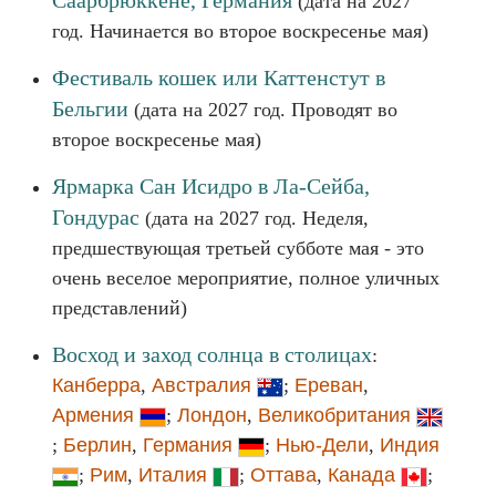
Саарбрюккене, Германия
(дата на 2027
год. Начинается во второе воскресенье мая)
Фестиваль кошек или Каттенстут в
Бельгии
(дата на 2027 год. Проводят во
второе воскресенье мая)
Ярмарка Сан Исидро в Ла-Сейба,
Гондурас
(дата на 2027 год. Неделя,
предшествующая третьей субботе мая - это
очень веселое мероприятие, полное уличных
представлений)
Восход и заход солнца в столицах
:
Канберра
,
Австралия
;
Ереван
,
Армения
;
Лондон
,
Великобритания
;
Берлин
,
Германия
;
Нью-Дели
,
Индия
;
Рим
,
Италия
;
Оттава
,
Канада
;