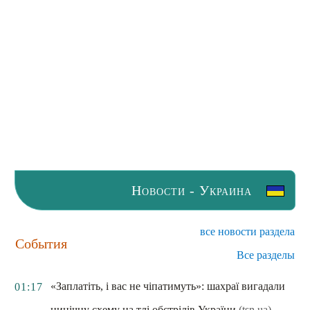
Новости - Украина
все новости раздела
События
Все разделы
«Заплатіть, і вас не чіпатимуть»: шахраї вигадали
01:17
цинічну схему на тлі обстрілів України
(tsn.ua)