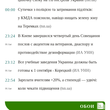
Сутички з поліцією та затримання підлітків:
00:00
у КМДА пояснили, навіщо нищать зелену зону
на Теремках
(tsn.ua)
В Киеве завершился четвертый день Совещания
23:24
послов с акцентом на ветеранов, диаспору и
06 Авг
противодействие дезинформации
(ИА УНН)
Все учебные заведения Украины должны быть
23:12
готовы к 1 сентября - Корецкий
(ИА УНН)
06 Авг
Зарплати вчителям +20%, а стипендії — удвічі:
22:54
коли чекати підвищення
(tsn.ua)
06 Авг
ОБОИ