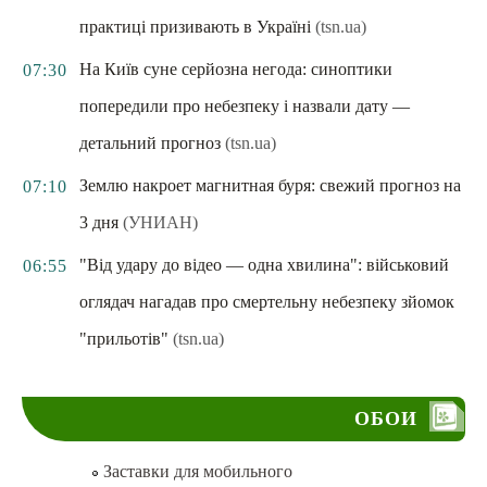
практиці призивають в Україні
(tsn.ua)
На Київ суне серйозна негода: синоптики
07:30
попередили про небезпеку і назвали дату —
детальний прогноз
(tsn.ua)
Землю накроет магнитная буря: свежий прогноз на
07:10
3 дня
(УНИАН)
"Від удару до відео — одна хвилина": військовий
06:55
оглядач нагадав про смертельну небезпеку зйомок
"прильотів"
(tsn.ua)
ОБОИ
Заставки для мобильного