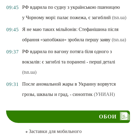
РФ вдарила по судну з українською пшеницею
09:45
у Чорному морі: палає пожежа, є загиблий
(tsn.ua)
Я не маю таких мільйонів: Стефанішина після
09:45
обрання «запобіжки» зробила першу заяву
(tsn.ua)
РФ вдарила по вагону потяга біля одного з
09:37
вокзалів: є загиблі та поранені - перші деталі
(tsn.ua)
После аномальной жары в Украину ворвутся
09:31
грозы, шквалы и град, - синоптик
(УНИАН)
ОБОИ
Заставки для мобильного