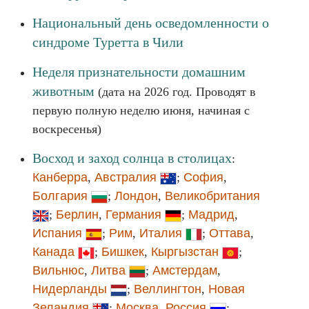
Национальный день осведомленности о
синдроме Туретта в Чили
Неделя признательности домашним
животным
(дата на 2026 год. Проводят в
первую полную неделю июня, начиная с
воскресенья)
Восход и заход солнца в столицах
:
Канберра
,
Австралия
;
София
,
Болгария
;
Лондон
,
Великобритания
;
Берлин
,
Германия
;
Мадрид
,
Испания
;
Рим
,
Италия
;
Оттава
,
Канада
;
Бишкек
,
Кыргызстан
;
Вильнюс
,
Литва
;
Амстердам
,
Нидерланды
;
Веллингтон
,
Новая
Зеландия
;
Москва
,
Россия
;