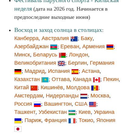
Фестиваль парусного спорта - Кильская
неделя
(дата на 2026 год. Начинается в
предпоследние выходные июня)
Восход и заход солнца в столицах
:
Канберра
,
Австралия
;
Баку
,
Азербайджан
;
Ереван
,
Армения
;
Минск
,
Беларусь
;
Лондон
,
Великобритания
;
Берлин
,
Германия
;
Мадрид
,
Испания
;
Астана
,
Казахстан
;
Оттава
,
Канада
;
Пекин
,
Китай
;
Кишинёв
,
Молдова
;
Амстердам
,
Нидерланды
;
Москва
,
Россия
;
Вашингтон
,
США
;
Ташкент
,
Узбекистан
;
Киев
,
Украина
;
Париж
,
Франция
;
Токио
,
Япония