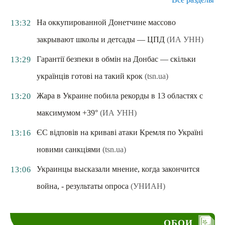
На оккупированной Донетчине массово
13:32
закрывают школы и детсады — ЦПД
(ИА УНН)
Гарантії безпеки в обмін на Донбас — скільки
13:29
українців готові на такий крок
(tsn.ua)
Жара в Украине побила рекорды в 13 областях с
13:20
максимумом +39°
(ИА УНН)
ЄС відповів на криваві атаки Кремля по Україні
13:16
новими санкціями
(tsn.ua)
Украинцы высказали мнение, когда закончится
13:06
война, - результаты опроса
(УНИАН)
ОБОИ