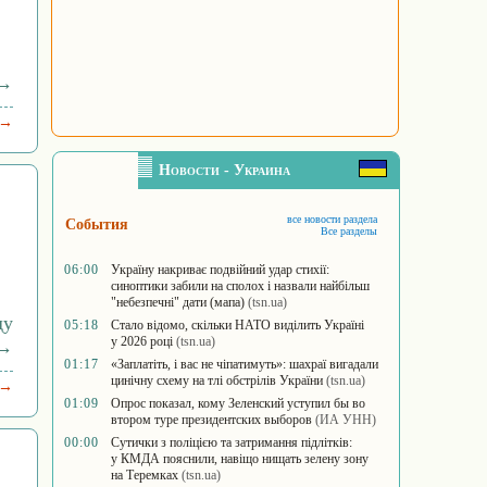
 →
 →
Новости - Украина
все новости раздела
События
Все разделы
06:00
Україну накриває подвійний удар стихії:
синоптики забили на сполох і назвали найбільш
"небезпечні" дати (мапа)
(tsn.ua)
ду
05:18
Стало відомо, скільки НАТО виділить Україні
у 2026 році
(tsn.ua)
→
01:17
«Заплатіть, і вас не чіпатимуть»: шахраї вигадали
цинічну схему на тлі обстрілів України
(tsn.ua)
 →
01:09
Опрос показал, кому Зеленский уступил бы во
втором туре президентских выборов
(ИА УНН)
00:00
Сутички з поліцією та затримання підлітків:
у КМДА пояснили, навіщо нищать зелену зону
на Теремках
(tsn.ua)