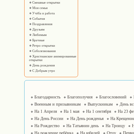
Смешные открытки
Моя семья
Учёба и работа
События
Поздравления
Друзьям
Любимым
Брачные
Ретро открытки
Соболезнования
Христианские анимированные
открытки
День рождения
С Добрым утро
Благодарность
Благополучия
Благословений
Военным и призывникам
Выпускникам
День в
На 1 Апреля
На 1 мая
На 1 сентября
На 23 фе
На День России
На День рожденья
На Крещение
На Рождество
На Татьянин день
На Троицу
На рождение ребёнка
На юбилей
Отцу
Перво