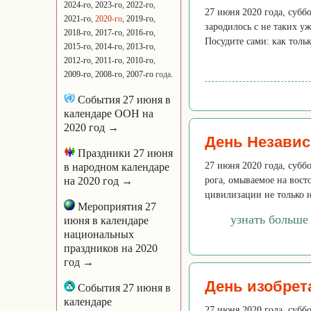
2024-го
,
2023-го
,
2022-го
,
27 июня 2020 года, субб
2021-го
,
2020-го
,
2019-го
,
зародилось с не таких у
2018-го
,
2017-го
,
2016-го
,
Посудите сами: как тольк
2015-го
,
2014-го
,
2013-го
,
2012-го
,
2011-го
,
2010-го
,
2009-го
,
2008-го
,
2007-го
года.
События 27 июня в
календаре ООН на
2020 год →
День Независ
Праздники 27 июня
27 июня 2020 года, субб
в народном календаре
на 2020 год →
рога, омываемое на вост
цивилизации не только н
Мероприятия 27
узнать больше
июня в календаре
национальных
праздников на 2020
год →
День изобрет
События 27 июня в
календаре
27 июня 2020 года, субб