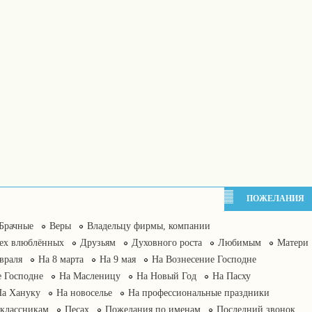
ПОЖЕЛАНИЯ
Брачные
Веры
Владельцу фирмы, компании
сех влюблённых
Друзьям
Духовного роста
Любимым
Матери
враля
На 8 марта
На 9 мая
На Вознесение Господне
 Господне
На Масленицу
На Новый Год
На Пасху
На Хануку
На новоселье
На профессиональные праздники
классникам
Песах
Пожелания по именам
Последний звонок