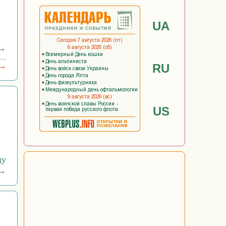
UA
 →
RU
 →
US
ду
→