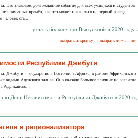
ота. Это знаковое, долгожданное событие для всех учащихся и студентов
ж незапамятных времён, как это может показаться на первый взгляд.
о человек ста...
узнать больше про Выпускной в 2020 году
выбрать открытку →
выбрать пожелание
имости Республики Джибути
ота. Джибути - государство в Восточной Африке, в районе Африканского
оке водами Аденского залива. Оно оказало большое влияние на развитие
а Африканско...
 про День Независимости Республики Джибути в 2020 го
ателя и рационализатора
ота. Этот праздник был введен в конце 50-х годов прошлого века по