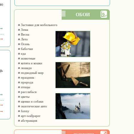
ию
ОБОИ
Заставки для мобильного
 →
Зима
Весна
 →
Лето
Осень
бабочки
еда
животные
котята и кошки
лошади
дь
подводный мир
праздник
природа
птицы
расслабься
 →
цветы
щенки и собаки
 →
экзотические авто
 →
funny
арт-wallpaper
абстракция