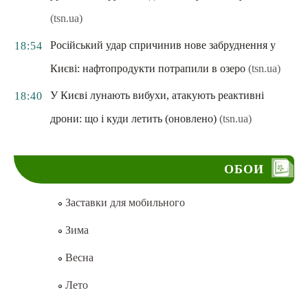
(tsn.ua)
Російський удар спричинив нове забруднення у
18:54
Києві: нафтопродукти потрапили в озеро
(tsn.ua)
У Києві лунають вибухи, атакують реактивні
18:40
дрони: що і куди летить (оновлено)
(tsn.ua)
ОБОИ
Заставки для мобильного
Зима
Весна
Лето