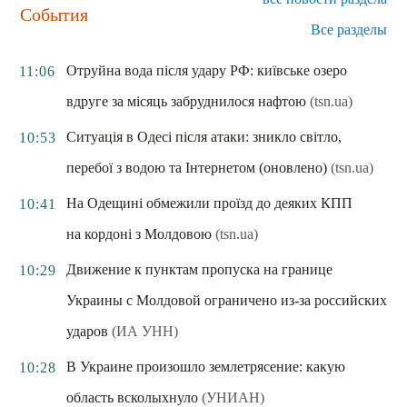
События
Все разделы
Отруйна вода після удару РФ: київське озеро
11:06
вдруге за місяць забруднилося нафтою
(tsn.ua)
Ситуація в Одесі після атаки: зникло світло,
10:53
перебої з водою та Інтернетом (оновлено)
(tsn.ua)
На Одещині обмежили проїзд до деяких КПП
10:41
на кордоні з Молдовою
(tsn.ua)
Движение к пунктам пропуска на границе
10:29
Украины с Молдовой ограничено из-за российских
ударов
(ИА УНН)
В Украине произошло землетрясение: какую
10:28
область всколыхнуло
(УНИАН)