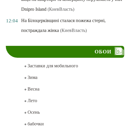
Dnipro Island
(КиевВласть)
На Білоцерківщині сталася пожежа стерні,
12:04
постраждала жінка
(КиевВласть)
ОБОИ
Заставки для мобильного
Зима
Весна
Лето
Осень
бабочки