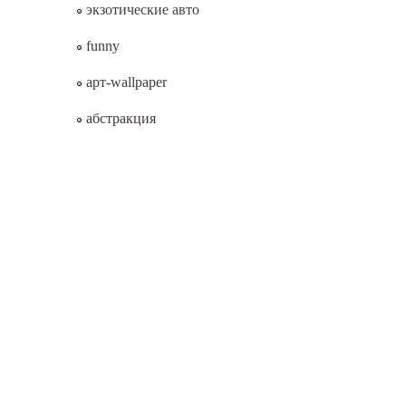
экзотические авто
funny
арт-wallpaper
абстракция