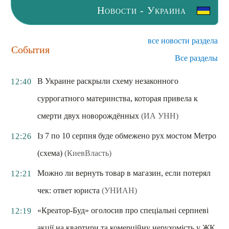
Новости - Украина
все новости раздела
События
Все разделы
В Украине раскрыли схему незаконного
12:40
суррогатного материнства, которая привела к
смерти двух новорождённых
(ИА УНН)
Із 7 по 10 серпня буде обмежено рух мостом Метро
12:26
(схема)
(КиевВласть)
Можно ли вернуть товар в магазин, если потерял
12:21
чек: ответ юриста
(УНИАН)
«Креатор-Буд» оголосив про спеціальні серпневі
12:19
акції на квартири та комерційну нерухомість у ЖК