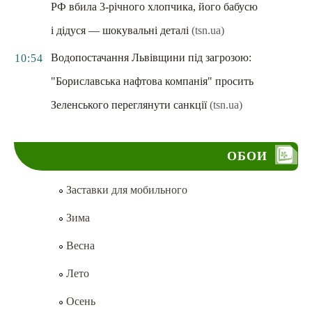
РФ вбила 3-річного хлопчика, його бабусю
і дідуся — шокувальні деталі
(tsn.ua)
Водопостачання Львівщини під загрозою:
10:54
"Бориславська нафтова компанія" просить
Зеленського переглянути санкції
(tsn.ua)
ОБОИ
Заставки для мобильного
Зима
Весна
Лето
Осень