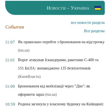
Новости - Украина
все новости раздела
События
Все разделы
Як правильно перейти з бронювання на відстрочку
11:07
(tsn.ua)
Ворог атакував Іскандерами, ракетами С-400 та
11:01
151 БпЛА: знешкоджено 135 безпілотників
(КиевВласть)
Бронювання від мобілізації через "Дію": як
11:00
оформити зараз
(tsn.ua)
Родина загинула у власному будинку на Київщині:
10:59