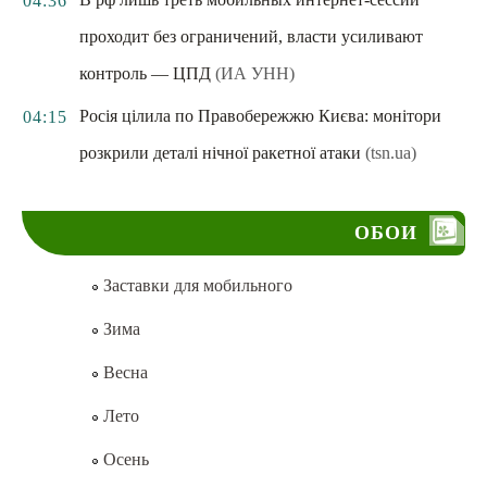
04:36
проходит без ограничений, власти усиливают
контроль — ЦПД
(ИА УНН)
Росія цілила по Правобережжю Києва: монітори
04:15
розкрили деталі нічної ракетної атаки
(tsn.ua)
ОБОИ
Заставки для мобильного
Зима
Весна
Лето
Осень