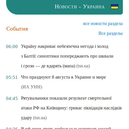
Новости - Украина
все новости раздела
События
Все разделы
Україну накриває небезпечна негода і холод
06:00
з Балтії: синоптики попереджають про шквали
і грози — де вдарять (мапа)
(tsn.ua)
Что празднуют 8 августа в Украине и мире
05:51
(ИА УНН)
Рятувальники показали результат смертельної
04:45
атаки РФ на Київщину: триває ліквідація наслідків
удару
(tsn.ua)
В рф лишь треть мобильных интернет-сессий