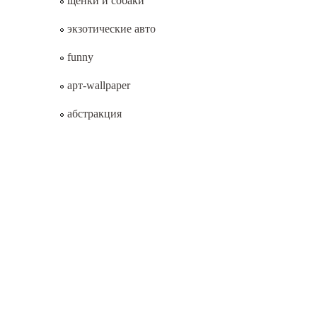
щенки и собаки
экзотические авто
funny
арт-wallpaper
абстракция