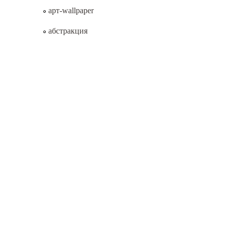
арт-wallpaper
абстракция