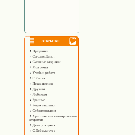
ОТКРЫТКИ
Праздники
Сегодня День...
Смешные открытки
Моя семья
Учёба и работа
События
Поздравления
Друзьям
Любимым
Брачные
Ретро открытки
Соболезнования
Христианские анимированные
открытки
День рождения
С Добрым утро