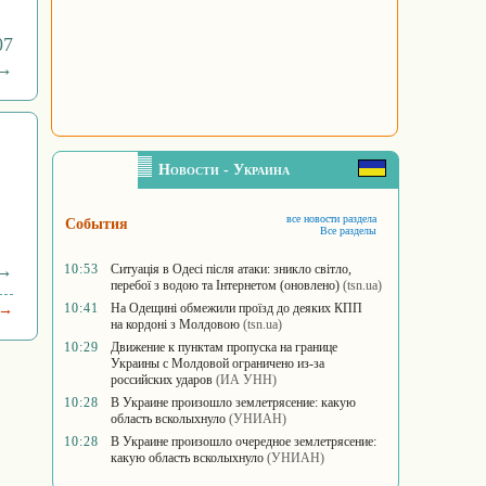
07
 →
Новости - Украина
все новости раздела
События
Все разделы
 →
10:53
Ситуація в Одесі після атаки: зникло світло,
перебої з водою та Інтернетом (оновлено)
(tsn.ua)
10:41
На Одещині обмежили проїзд до деяких КПП
 →
на кордоні з Молдовою
(tsn.ua)
10:29
Движение к пунктам пропуска на границе
Украины с Молдовой ограничено из-за
российских ударов
(ИА УНН)
10:28
В Украине произошло землетрясение: какую
область всколыхнуло
(УНИАН)
10:28
В Украине произошло очередное землетрясение:
какую область всколыхнуло
(УНИАН)