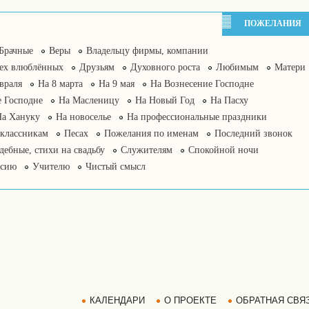
ПОЖЕЛАНИЯ
Брачные
Веры
Владельцу фирмы, компании
сех влюблённых
Друзьям
Духовного роста
Любимым
Матери
враля
На 8 марта
На 9 мая
На Вознесение Господне
 Господне
На Масленицу
На Новый Год
На Пасху
На Хануку
На новоселье
На профессиональные праздники
классникам
Песах
Пожелания по именам
Последний звонок
дебные, стихи на свадьбу
Служителям
Спокойной ночи
нсию
Учителю
Чистый смысл
КАЛЕНДАРИ
О ПРОЕКТЕ
ОБРАТНАЯ СВЯ