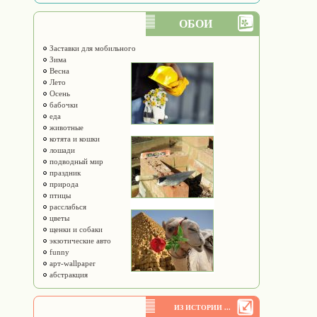
ОБОИ
Заставки для мобильного
Зима
Весна
Лето
Осень
бабочки
еда
животные
котята и кошки
лошади
подводный мир
праздник
природа
птицы
расслабься
цветы
щенки и собаки
экзотические авто
funny
арт-wallpaper
абстракция
ИЗ ИСТОРИИ ...