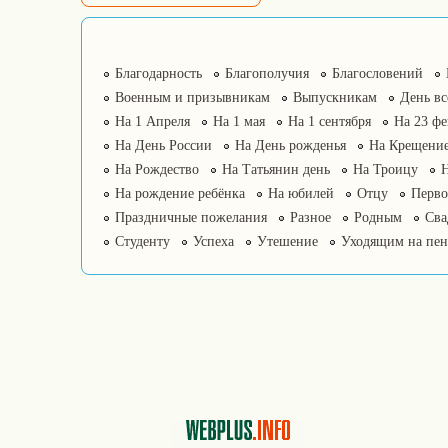
Благодарность
Благополучия
Благословений
Военным и призывникам
Выпускникам
День в
На 1 Апреля
На 1 мая
На 1 сентября
На 23 фе
На День России
На День рожденья
На Крещение
На Рождество
На Татьянин день
На Троицу
На рождение ребёнка
На юбилей
Отцу
Перво
Праздничные пожелания
Разное
Родным
Сва
Студенту
Успеха
Утешение
Уходящим на пе