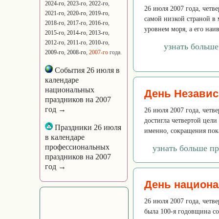
2024-го
,
2023-го
,
2022-го
,
26 июля 2007 года, четв
2021-го
,
2020-го
,
2019-го
,
самой низкой страной в м
2018-го
,
2017-го
,
2016-го
,
уровнем моря, а его наив
2015-го
,
2014-го
,
2013-го
,
2012-го
,
2011-го
,
2010-го
,
узнать больше
2009-го
,
2008-го
,
2007-го
года.
События 26 июля в
календаре
национальных
День Независ
праздников на 2007
год →
26 июля 2007 года, четве
достигла четвертой цели
Праздники 26 июля
именно, сокращения пока
в календаре
профессиональных
узнать больше п
праздников на 2007
год →
День национа
26 июля 2007 года, четв
была 100-я годовщина со