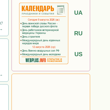
UA
07
 →
RU
US
 →