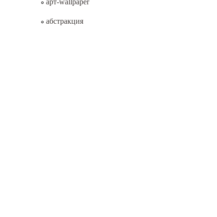
арт-wallpaper
абстракция