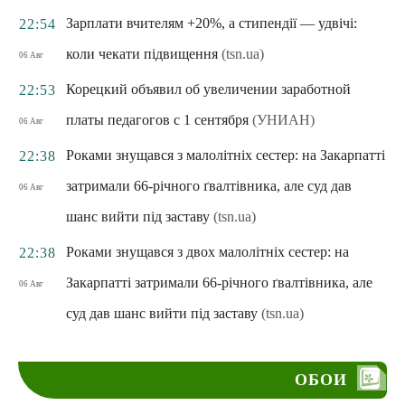
Зарплати вчителям +20%, а стипендії — удвічі:
22:54
коли чекати підвищення
(tsn.ua)
06 Авг
Корецкий объявил об увеличении заработной
22:53
платы педагогов с 1 сентября
(УНИАН)
06 Авг
Роками знущався з малолітніх сестер: на Закарпатті
22:38
затримали 66-річного ґвалтівника, але суд дав
06 Авг
шанс вийти під заставу
(tsn.ua)
Роками знущався з двох малолітніх сестер: на
22:38
Закарпатті затримали 66-річного ґвалтівника, але
06 Авг
суд дав шанс вийти під заставу
(tsn.ua)
ОБОИ