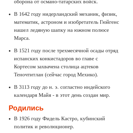
оборона от османо-татарских войск.
В 1642 году нидерландский механик, физик,
математик, астроном и изобретатель Гюйгенс
нашел ледяную шапку на южном полюсе
Марса.
В 1521 году после трехмесячной осады отряд
испанских конкистадоров во главе с
Кортесом захвачена столица ацтеков
Теночтитлан (сейчас город Мехико).
В 3113 году до н. э. согластно индейского
календаря Майя - в этот день создан мир.
Родились
В 1926 году Фидель Кастро, кубинский
политик и революционер.