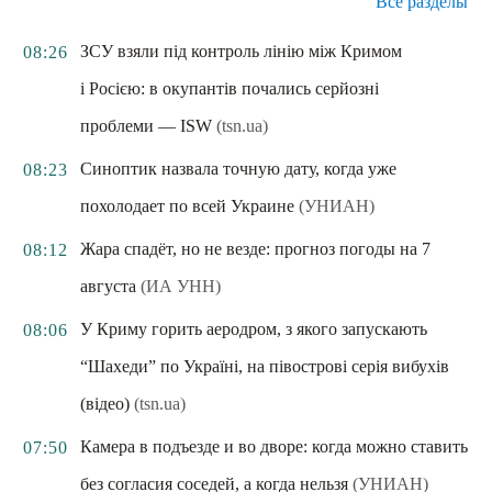
Все разделы
ЗСУ взяли під контроль лінію між Кримом
08:26
і Росією: в окупантів почались серйозні
проблеми — ISW
(tsn.ua)
Синоптик назвала точную дату, когда уже
08:23
похолодает по всей Украине
(УНИАН)
Жара спадёт, но не везде: прогноз погоды на 7
08:12
августа
(ИА УНН)
У Криму горить аеродром, з якого запускають
08:06
“Шахеди” по Україні, на півострові серія вибухів
(відео)
(tsn.ua)
Камера в подъезде и во дворе: когда можно ставить
07:50
без согласия соседей, а когда нельзя
(УНИАН)