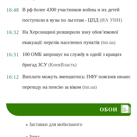
В рф более 4300 участников войны и их детей
16:48
поступили в вузы по льготам - ЦПД
(ИА УНН)
На Херсонщині розширили зону обов’язкової
16:32
евакуації: перелік населених пунктів
(tsn.ua)
100 ОМБ запрошує на службу в одній з кращих
16:31
бригад ЗСУ
(КиевВласть)
Виплати можуть зменшитись: ПФУ пояснив нюанс
16:12
переходу на пенсію за віком
(tsn.ua)
ОБОИ
Заставки для мобильного
Зима