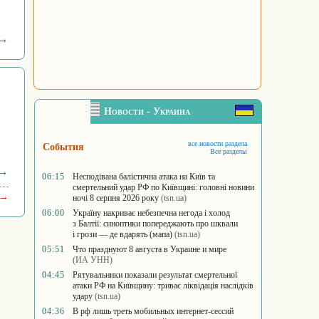
 →
Новости - Украина
все новости раздела
События
Все разделы
 →
06:15
Несподівана балістична атака на Київ та
смертельний удар РФ по Київщині: головні новини
 →
ночі 8 серпня 2026 року
(tsn.ua)
06:00
Україну накриває небезпечна негода і холод
з Балтії: синоптики попереджають про шквали
і грози — де вдарять (мапа)
(tsn.ua)
05:51
Что празднуют 8 августа в Украине и мире
(ИА УНН)
04:45
Рятувальники показали результат смертельної
атаки РФ на Київщину: триває ліквідація наслідків
удару
(tsn.ua)
04:36
В рф лишь треть мобильных интернет-сессий