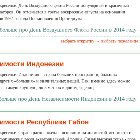
оскресенье. День Воздушного флота России популярный и красочный
аторов. Он отмечается в третье воскресенье августа на основании
я 1992-го года Постановления Президиума ...
 больше про День Воздушного Флота России в 2014 году
выбрать открытку →
выбрать пожелание
симости Индонезии
оскресенье. Индонезия – страна больших пространств, больших
других «больших» и значительных вещей. Так, именно здесь можно
о – самую крупную, до 3 метров в длину, ящериц...
 больше про День Независимости Индонезии в 2014 году
имости Республики Габон
оскресенье. Страна расположена в основном на холмистой местности и
ропических лесов экваториальной Африки. Самая высокая точка - гора