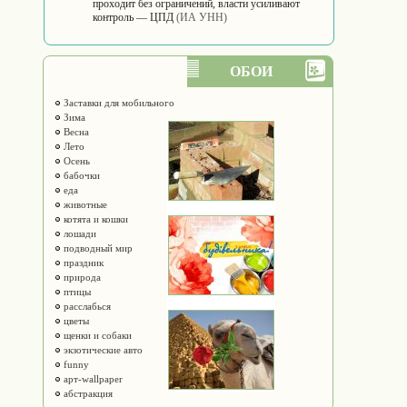
проходит без ограничений, власти усиливают
контроль — ЦПД
(ИА УНН)
ОБОИ
Заставки для мобильного
Зима
Весна
Лето
Осень
бабочки
еда
животные
котята и кошки
лошади
подводный мир
праздник
природа
птицы
расслабься
цветы
щенки и собаки
экзотические авто
funny
арт-wallpaper
абстракция