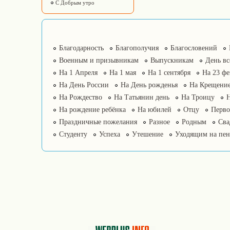
С Добрым утро
Благодарность
Благополучия
Благословений
Военным и призывникам
Выпускникам
День в
На 1 Апреля
На 1 мая
На 1 сентября
На 23 фе
На День России
На День рожденья
На Крещение
На Рождество
На Татьянин день
На Троицу
На рождение ребёнка
На юбилей
Отцу
Перво
Праздничные пожелания
Разное
Родным
Сва
Студенту
Успеха
Утешение
Уходящим на пе