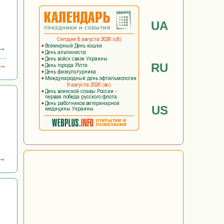
UA
 →
RU
 →
US
 →