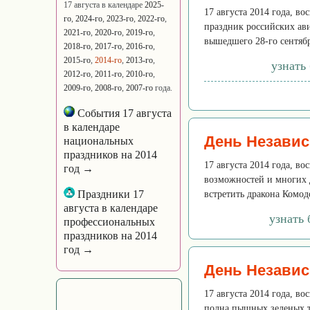
17 августа в календаре
2025-
17 августа 2014 года, в
го
,
2024-го
,
2023-го
,
2022-го
,
праздник российских ави
2021-го
,
2020-го
,
2019-го
,
вышедшего 28-го сентябр
2018-го
,
2017-го
,
2016-го
,
2015-го
,
2014-го
,
2013-го
,
узнать
2012-го
,
2011-го
,
2010-го
,
2009-го
,
2008-го
,
2007-го
года.
События 17 августа
в календаре
День Незави
национальных
праздников на 2014
17 августа 2014 года, в
год →
возможностей и многих 
Праздники 17
встретить дракона Комод
августа в календаре
узнать
профессиональных
праздников на 2014
год →
День Независ
17 августа 2014 года, в
полна пышных зеленых т