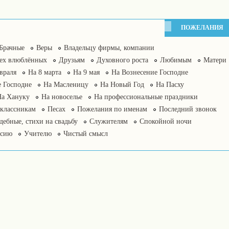
ПОЖЕЛАНИЯ
Брачные
Веры
Владельцу фирмы, компании
сех влюблённых
Друзьям
Духовного роста
Любимым
Матери
враля
На 8 марта
На 9 мая
На Вознесение Господне
 Господне
На Масленицу
На Новый Год
На Пасху
На Хануку
На новоселье
На профессиональные праздники
классникам
Песах
Пожелания по именам
Последний звонок
дебные, стихи на свадьбу
Служителям
Спокойной ночи
нсию
Учителю
Чистый смысл