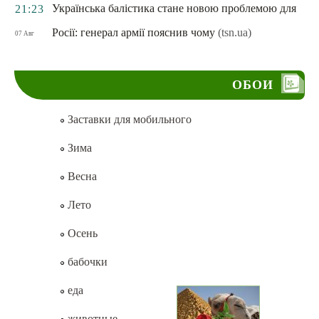
Українська балістика стане новою проблемою для
21:23
Росії: генерал армії пояснив чому
(tsn.ua)
07 Авг
ОБОИ
Заставки для мобильного
Зима
Весна
Лето
Осень
бабочки
еда
животные