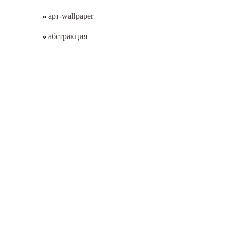
арт-wallpaper
абстракция