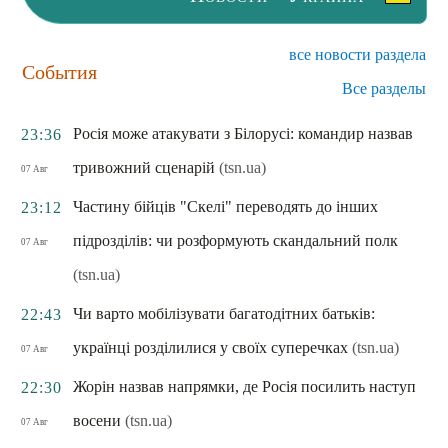
все новости раздела
События
Все разделы
Росія може атакувати з Білорусі: командир назвав
23:36
тривожний сценарій
(tsn.ua)
07 Авг
Частину бійців "Скелі" переводять до інших
23:12
підрозділів: чи розформують скандальний полк
07 Авг
(tsn.ua)
Чи варто мобілізувати багатодітних батьків:
22:43
українці розділилися у своїх суперечках
(tsn.ua)
07 Авг
Жорін назвав напрямки, де Росія посилить наступ
22:30
восени
(tsn.ua)
07 Авг