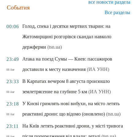
все новости раздела
События
Все разделы
Голод, спека і десятки мертвих тварин: на
00:06
Житомирщині розгорівся скандал навколо
держферми
(tsn.ua)
Атака на поезд Сумы — Киев: пассажиров
23:49
доставили к месту назначения
(ИА УНН)
08 Авг
В Карпатах вечером 8 августа произошло
23:33
землетрясение на глубине 5 км
(ИА УНН)
08 Авг
У Києві гримлять нові вибухи, на місто летять
23:18
реактивні дрони: що відомо (оновлено)
(tsn.ua)
08 Авг
На Київ летять реактивні дрони, у місті тривога
23:11
після попередження від влади: деталі
(tsn.ua)
08 Авг