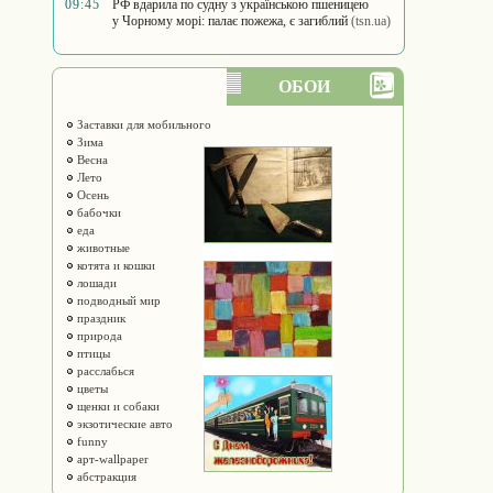
09:45
РФ вдарила по судну з українською пшеницею
у Чорному морі: палає пожежа, є загиблий
(tsn.ua)
ОБОИ
Заставки для мобильного
Зима
Весна
Лето
Осень
бабочки
еда
животные
котята и кошки
лошади
подводный мир
праздник
природа
птицы
расслабься
цветы
щенки и собаки
экзотические авто
funny
арт-wallpaper
абстракция