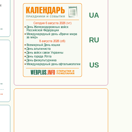
н
UA
 →
RU
US
 →
 →