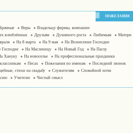
ПОЖЕЛАНИЯ
Брачные
Веры
Владельцу фирмы, компании
сех влюблённых
Друзьям
Духовного роста
Любимым
Матери
враля
На 8 марта
На 9 мая
На Вознесение Господне
 Господне
На Масленицу
На Новый Год
На Пасху
На Хануку
На новоселье
На профессиональные праздники
классникам
Песах
Пожелания по именам
Последний звонок
дебные, стихи на свадьбу
Служителям
Спокойной ночи
нсию
Учителю
Чистый смысл