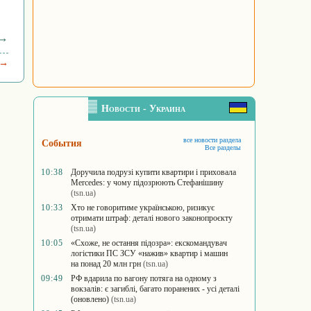
 →
 →
Новости - Украина
все новости раздела
События
Все разделы
10:38
Доручила подрузі купити квартири і приховала
Mercedes: у чому підозрюють Стефанішину
(tsn.ua)
10:33
Хто не говоритиме українською, ризикує
отримати штраф: деталі нового законопроєкту
(tsn.ua)
10:05
«Схоже, не остання підозра»: екскомандувач
логістики ПС ЗСУ «нажив» квартир і машин
на понад 20 млн грн
(tsn.ua)
09:49
РФ вдарила по вагону потяга на одному з
вокзалів: є загиблі, багато поранених - усі деталі
(оновлено)
(tsn.ua)