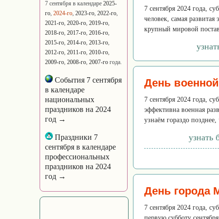
7 сентября в календаре
2025-
7 сентября 2024 года, с
го
,
2024-го
,
2023-го
,
2022-го
,
человек, самая развитая
2021-го
,
2020-го
,
2019-го
,
крупный мировой постав
2018-го
,
2017-го
,
2016-го
,
2015-го
,
2014-го
,
2013-го
,
узнат
2012-го
,
2011-го
,
2010-го
,
2009-го
,
2008-го
,
2007-го
года.
События 7 сентября
День военной
в календаре
национальных
7 сентября 2024 года, су
праздников на 2024
эффективна военная разв
год →
узнаём гораздо позднее,
узнать 
Праздники 7
сентября в календаре
профессиональных
праздников на 2024
год →
День города 
7 сентября 2024 года, с
первую субботу сентября.