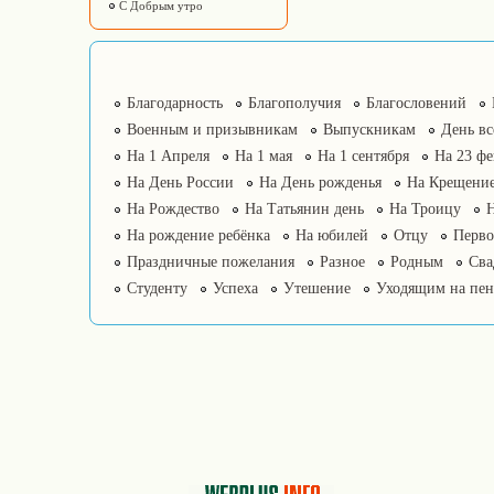
С Добрым утро
Благодарность
Благополучия
Благословений
Военным и призывникам
Выпускникам
День в
На 1 Апреля
На 1 мая
На 1 сентября
На 23 фе
На День России
На День рожденья
На Крещение
На Рождество
На Татьянин день
На Троицу
На рождение ребёнка
На юбилей
Отцу
Перво
Праздничные пожелания
Разное
Родным
Сва
Студенту
Успеха
Утешение
Уходящим на пе