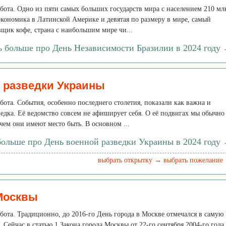
уббота. Одно из пяти самых больших государств мира с населением 210 мл
 экономика в Латинской Америке и девятая по размеру в мире, самый
щик кофе, страна с наибольшим мире чи...
ь больше про День Независимости Бразилии в 2024 году
 разведки Украины
ббота. События, особенно последнего столетия, показали как важна и
едка. Её ведомство совсем не афиширует себя. О её подвигах мы обычно
 чем они имеют место быть. В основном ...
больше про День военной разведки Украины в 2024 году
выбрать открытку →
выбрать пожелание
Москвы
уббота. Традиционно, до 2016-го День города в Москве отмечался в самую
 Сейчас в статью 1 Закона города Москвы от 22-го сентября 2004-го года