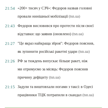
«200+ тисяч у СЗЧ»: Федоров назвав головні
21:54
провали нинішньої мобілізації
(tsn.ua)
Федоров висловився про протести після своєї
21:43
відставки: що заявив (оновлено)
(tsn.ua)
"Це якраз найкраща зброя": Федоров пояснив,
21:27
як зупинити російські ракетні удари
(tsn.ua)
РФ за тиждень випускає більше ракет, ніж
21:26
ми отримуємо за місяць: Федоров пояснив
причину дефіциту
(tsn.ua)
Задули та виштовхали ногами з таксі: в Одесі
21:15
працівники ТЦК потрапили в скандал
(tsn.ua)