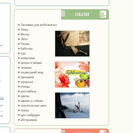
ОБОИ
Заставки для мобильного
Зима
Весна
Лето
 →
Осень
бабочки
еда
животные
котята и кошки
лошади
подводный мир
праздник
т
природа
птицы
расслабься
цветы
ка
щенки и собаки
 →
экзотические авто
funny
 →
арт-wallpaper
абстракция