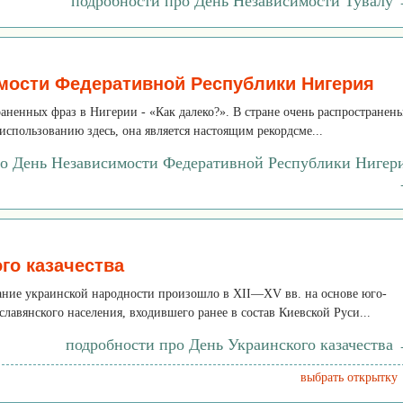
подробности про День Независимости Тувалу
мости Федеративной Республики Нигерия
аненных фраз в Нигерии - «Как далеко?». В стране очень распространен
 использованию здесь, она является настоящим рекордсме...
ро День Независимости Федеративной Республики Нигер
го казачества
ние украинской народности произошло в XII—XV вв. на основе юго-
славянского населения, входившего ранее в состав Киевской Руси...
подробности про День Украинского казачества
выбрать открытку