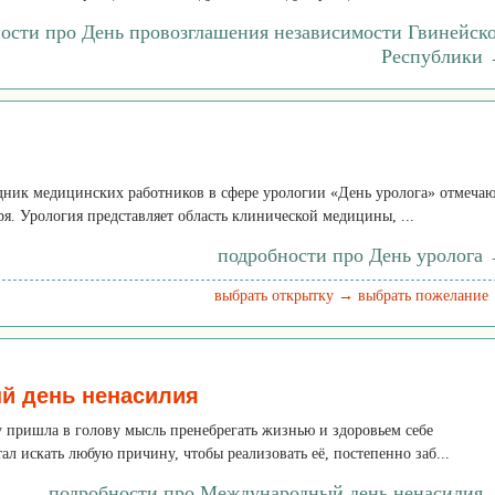
ости про День провозглашения независимости Гвинейск
Республики
ник медицинских работников в сфере урологии «День уролога» отмеча
ря. Урология представляет область клинической медицины, ...
подробности про День уролога
выбрать открытку →
выбрать пожелание
й день ненасилия
ку пришла в голову мысль пренебрегать жизнью и здоровьем себе
ал искать любую причину, чтобы реализовать её, постепенно заб...
подробности про Международный день ненасилия