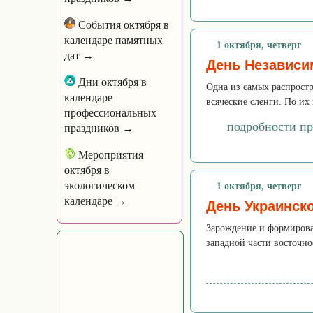
События октября в
календаре памятных
1 октября, четверг
дат →
День Независи
Дни октября в
Одна из самых распростр
календаре
всяческие сленги. По их
профессиональных
подробности п
праздников →
Мероприятия
октября в
экологическом
1 октября, четверг
календаре →
День Украинско
Зарождение и формирова
западной части восточно