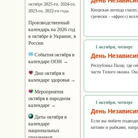
День Независи
октябре
2025-го
,
2024-го
,
Кипрская легенда гласит
2023-го
,
2022-го
года.
гречески - «афрос») возл
Производственный
календарь на 2026 год
в октябре
в Украине
,
в
России
1 октября, четверг
События октября в
День Независи
календаре ООН →
Республика Палау, где с
части Тихого океана. Она
Дни октября в
календаре здоровья →
Мероприятия
октября в народном
1 октября, четверг
календаре →
День Независи
Даты октября в
Если вы любите подводн
календаре
китами и рыбками, напра
национальных
праздников →