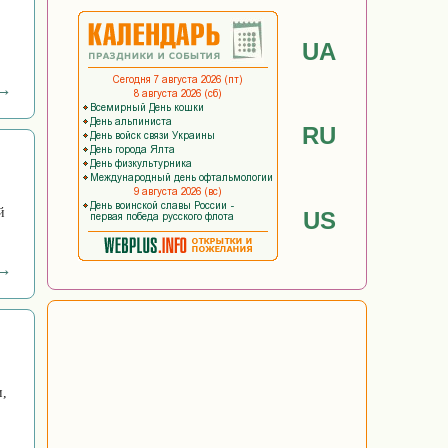
UA
 →
RU
й
US
 →
и,