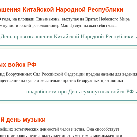
ашения Китайской Народной Республики
49 года, на площади Тяньаньмэнь, выступая на Вратах Небесного Мира
оммунистический революционер Мао Цзэдун назвал себя глав...
 День провозглашения Китайской Народной Республики
ых войск РФ
вид Вооруженных Сил Российской Федерации предназначены для ведения
щественно на суше и желательно против безоружных противнико...
подробности про День сухопутных войск РФ
й день музыки
ейших эстетических ценностей человечества. Она способствует
бщего мироощущения, выступает инструментом самовыражения и