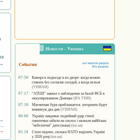
 →
ы
Новости - Украина
ия
→
все новости раздела
События
Все разделы
07:50
Камера в подъезде и во дворе: когда можно
ставить без согласия соседей, а когда нельзя
(УНИАН)
07:17
"АТЕШ" заявил о наблюдении за базой ФСБ в
оккупированном Донецке
(ИА УНН)
07:10
Магнитная буря приближается: штормить будет
минимум два дня
(УНИАН)
06:00
Україну накриває подвійний удар стихії:
 →
синоптики забили на сполох і назвали найбільш
"небезпечні" дати (мапа)
(tsn.ua)
 →
05:18
Стало відомо, скільки НАТО виділить Україні
у 2026 році
(tsn.ua)