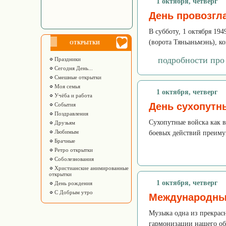
1 октября, четверг
День провозгл
В субботу, 1 октября 19
(ворота Тяньаньмэнь), к
ОТКРЫТКИ
подробности про
Праздники
Сегодня День...
Смешные открытки
Моя семья
1 октября, четверг
Учёба и работа
День сухопутн
События
Поздравления
Сухопутные войска как 
Друзьям
Любимым
боевых действий преиму
Брачные
Ретро открытки
Соболезнования
Христианские анимированные
открытки
1 октября, четверг
День рождения
С Добрым утро
Международны
Музыка одна из прекрасн
гармонизации нашего о