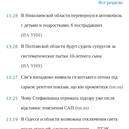
Все разделы
В Николаевской области перевернулся автомобиль
13:28
с детьми и подростками, 6 пострадавших
(ИА УНН)
В Полтавской области будут судить супругов за
13:28
систематические пытки 10-летнего сына
(ИА УНН)
Сім’я випадково виявила гігантського пітона під
13:27
сараєм: рентген показав, що він проковтнув
(tsn.ua)
Чому Стефанішина отримала підозру уже після
13:25
відставки: пояснення САП
(tsn.ua)
В Одессе и области возможны отключения света
13:19
после атаки рф, следует экономить — ДТЭК