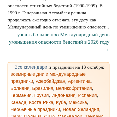
опасности стихийных бедствий (1990-1999). В
1999 г. Генеральная Ассамблея решила
продолжать ежегодно отмечать эту дату как
Международный день по уменьшению опасност...
узнать больше про Международный день
уменьшения опасности бедствий в 2026 году
→
Все календари
и праздники на 13 октября:
всемирные дни и международные
праздники
,
Азербайджан
,
Аргентина
,
Боливия
,
Бразилия
,
Великобритания
,
Германия
,
Грузия
,
Индонезия
,
Испания
,
Канада
,
Коста-Рика
,
Куба
,
Мексика
,
Необычные праздники
,
Новая Зеландия
,
Перу
,
Польша
,
США
,
Сальвадор
,
Таиланд
,