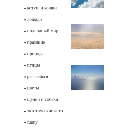
котята и кошки
лошади
подводный мир
праздник
природа
птицы
расслабься
цветы
щенки и собаки
экзотические авто
funny