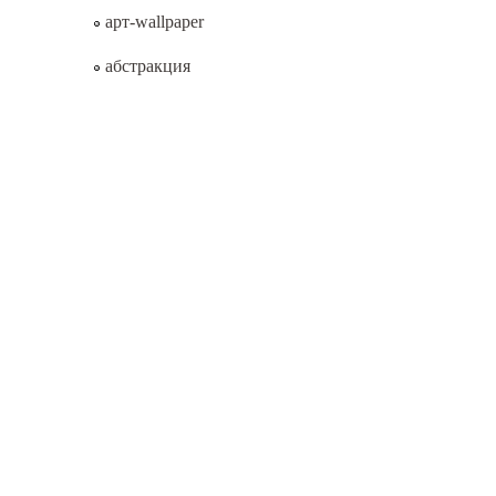
арт-wallpaper
абстракция