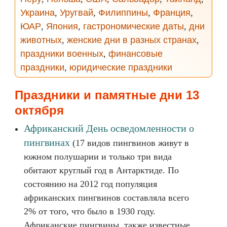
Украина
,
Уругвай
,
Филиппины
,
Франция
,
ЮАР
,
Япония
,
гастрономические даты
,
дни
животных
,
женские дни в разных странах
,
праздники военных
,
финансовые
праздники
,
юридические праздники
Праздники и памятные дни 13
октября
Африканский День осведомленности о
пингвинах
(17 видов пингвинов живут в
южном полушарии и только три вида
обитают круглый год в Антарктиде. По
состоянию на 2012 год популяция
африканских пингвинов составляла всего
2% от того, что было в 1930 году.
Африканские пингвины, также известные