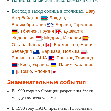
Национальный день ископаемых в США
Восход и заход солнца в столицах
:
Баку
,
Азербайджан
;
Лондон
,
Великобритания
;
Берлин
,
Германия
;
Тбилиси
,
Грузия
;
Джакарта
,
Индонезия
;
Мадрид
,
Испания
;
Оттава
,
Канада
;
Веллингтон
,
Новая
Зеландия
;
Варшава
,
Польша
;
Вашингтон
,
США
;
Бангкок
,
Таиланд
;
Киев
,
Украина
;
Париж
,
Франция
;
Токио
,
Япония
Знаменательные события
В 1999 году во Франции разрешены браки
между гомосексуалами.
В 1998 году НАТО предъявил Югославии